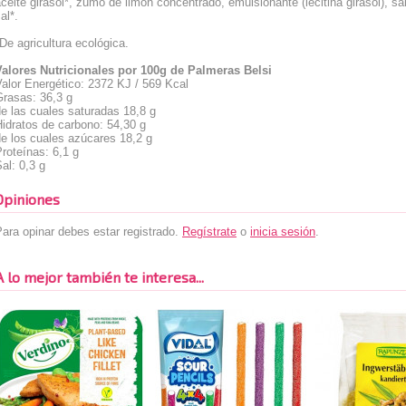
ceite girasol*, zumo de limón concentrado, emulsionante (lecitina girasol), 
al*.
De agricultura ecológica.
Valores Nutricionales por 100g de Palmeras Belsi
alor Energético: 2372 KJ / 569 Kcal
Grasas: 36,3 g
e las cuales saturadas 18,8 g
idratos de carbono: 54,30 g
e los cuales azúcares 18,2 g
roteínas: 6,1 g
al: 0,3 g
Opiniones
ara opinar debes estar registrado.
Regístrate
o
inicia sesión
.
A lo mejor también te interesa...