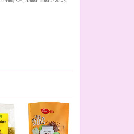
sal marina] 30%, azúcar de caña* 30% y