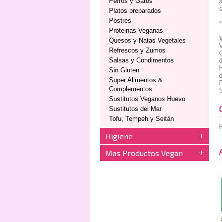
Perros y Gatos
a
s
Platos preparados
Postres
*
Proteinas Veganas
Quesos y Natas Vegetales
V
Refrescos y Zumos
Salsas y Condimentos
d
H
Sin Gluten
d
Super Alimentos &
P
Complementos
S
Sustitutos Veganos Huevo
Sustitutos del Mar
Tofu, Tempeh y Seitán
P
Higiene
Mas Productos Vegan