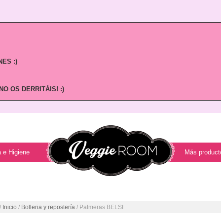
ES :)
O OS DERRITÁIS! :)
 e Higiene
Más product
/
Inicio
/
Bolleria y repostería
/ Palmeras BELSI