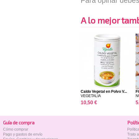
Para opinar debes
A lo mejor tambi
Caldo Vegetal en Polvo V...
F
VEGETALIA
N
10,50 €
5
Guía de compra
Polí­t
Cómo comprar
Políti
Pago y gastos de envío
Trato 