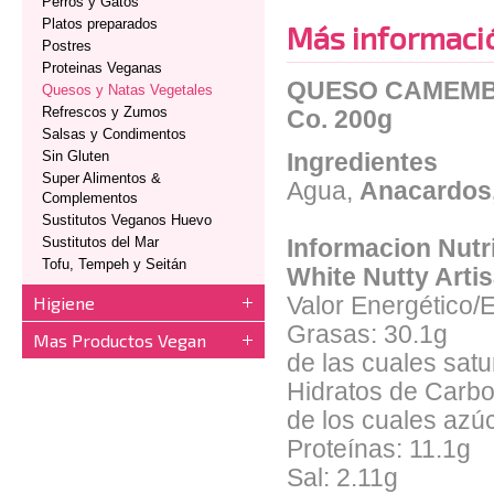
Perros y Gatos
Platos preparados
Más informaci
Postres
Proteinas Veganas
QUESO CAMEMBR
Quesos y Natas Vegetales
Refrescos y Zumos
Co. 200g
Salsas y Condimentos
Sin Gluten
Ingredientes
Super Alimentos &
Agua,
Anacardos
Complementos
Sustitutos Veganos Huevo
Sustitutos del Mar
Informacion Nut
Tofu, Tempeh y Seitán
White Nutty Arti
Higiene
Valor Energético/
Grasas: 30.1g
Mas Productos Vegan
de las cuales satu
Hidratos de Carbo
de los cuales azú
Proteínas: 11.1g
Sal: 2.11g