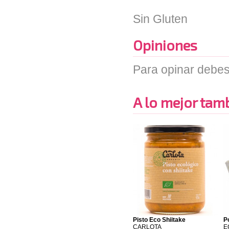
Sin Gluten
Opiniones
Para opinar debes
A lo mejor tambi
Pisto Eco Shiitake
P
CARLOTA
E