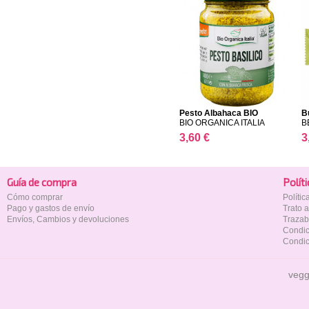
Pesto Albahaca BIO
B
ORGAN...
BIO ORGANICA ITALIA
B
3,60 €
3
Guía de compra
Polí­t
Cómo comprar
Políti
Pago y gastos de envío
Trato 
Envíos, Cambios y devoluciones
Trazab
Condic
Condic
vegg