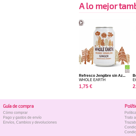
A lo mejor tambi
Refresco Jengibre sin Az...
B
WHOLE EARTH
E
1,75 €
2
Guía de compra
Polí­t
Cómo comprar
Políti
Pago y gastos de envío
Trato 
Envíos, Cambios y devoluciones
Trazab
Condic
Condic