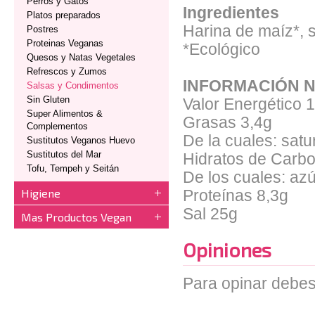
Perros y Gatos
Ingredientes
Platos preparados
Harina de maíz*, s
Postres
Proteinas Veganas
*Ecológico
Quesos y Natas Vegetales
Refrescos y Zumos
INFORMACIÓN N
Salsas y Condimentos
Sin Gluten
Valor Energético
1
Super Alimentos &
Grasas
3,4g
Complementos
De la cuales: sat
Sustitutos Veganos Huevo
Sustitutos del Mar
Hidratos de Carb
Tofu, Tempeh y Seitán
De los cuales: az
Higiene
Proteínas
8,3g
Sal
25g
Mas Productos Vegan
Opiniones
Para opinar debes