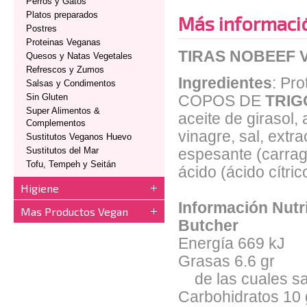
Perros y Gatos
Platos preparados
Más informaci
Postres
Proteinas Veganas
TIRAS NOBEEF 
Quesos y Natas Vegetales
Refrescos y Zumos
Ingredientes
: Pr
Salsas y Condimentos
Sin Gluten
COPOS DE
TRIG
Super Alimentos &
aceite de girasol,
Complementos
vinagre, sal, extr
Sustitutos Veganos Huevo
Sustitutos del Mar
espesante (carrag
Tofu, Tempeh y Seitán
ácido (ácido cítric
Higiene
Información Nutr
Mas Productos Vegan
Butcher
Energía 669 kJ
Grasas 6.6 gr
de las cuales sa
Carbohidratos 10 