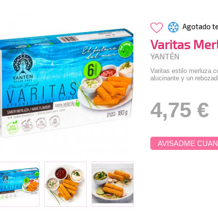
Agotado t
Varitas Mer
YANTÉN
Varitas estilo merluza 
alucinante y un rebozado
4,75 €
AVISADME CUAN