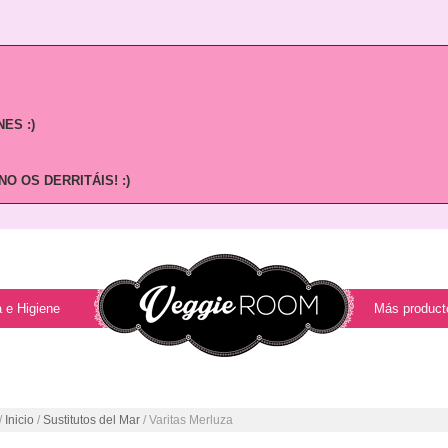
ES :)
O OS DERRITÁIS! :)
 e Higiene
Más product
/
Inicio
/
Sustitutos del Mar
/ Varitas Merluza