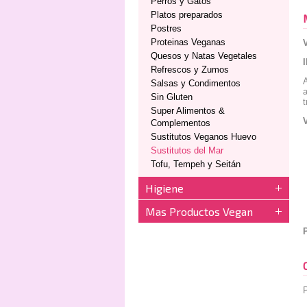
Perros y Gatos
Platos preparados
Postres
Proteinas Veganas
Quesos y Natas Vegetales
Refrescos y Zumos
A
Salsas y Condimentos
a
Sin Gluten
t
Super Alimentos &
Complementos
Sustitutos Veganos Huevo
Sustitutos del Mar
Tofu, Tempeh y Seitán
Higiene
Mas Productos Vegan
P