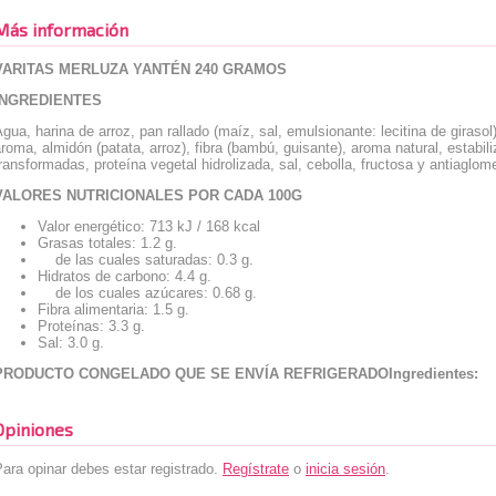
Más información
VARITAS MERLUZA YANTÉN 240 GRAMOS
INGREDIENTES
gua, harina de arroz, pan rallado (maíz, sal, emulsionante: lecitina de girasol
roma, almidón (patata, arroz), fibra (bambú, guisante), aroma natural, estab
ransformadas, proteína vegetal hidrolizada, sal, cebolla, fructosa y antiaglom
VALORES NUTRICIONALES POR CADA 100G
Valor energético: 713 kJ / 168 kcal
Grasas totales: 1.2 g.
de las cuales saturadas: 0.3 g.
Hidratos de carbono: 4.4 g.
de los cuales azúcares: 0.68 g.
Fibra alimentaria: 1.5 g.
Proteínas: 3.3 g.
Sal: 3.0 g.
PRODUCTO CONGELADO QUE SE ENVÍA REFRIGERADO
Ingredientes:
Opiniones
ara opinar debes estar registrado.
Regístrate
o
inicia sesión
.