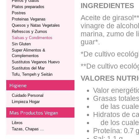
Perros y Gatos
INGREDIENTES
Platos preparados
Postres
Aceite de girasol*
Proteinas Veganas
vinagre de alcohol
Quesos y Natas Vegetales
Refrescos y Zumos
marina, zumo de l
Salsas y Condimentos
guar*.
Sin Gluten
Super Alimentos &
*De cultivo ecológ
Complementos
Sustitutos Veganos Huevo
**De cultivo ecoló
Sustitutos del Mar
Tofu, Tempeh y Seitán
VALORES NUTRI
Higiene
Valor energéti
Cuidado Personal
Grasas totales
Limpieza Hogar
de las cuales
Mas Productos Vegan
Hidratos de ca
de los cuales
Libros
Tazas, Chapas ...
Proteína: 0.7 g
Sal: 1.1 g.