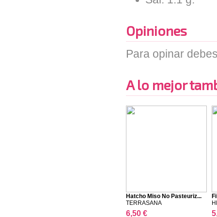
Opiniones
Para opinar debes
A lo mejor tambi
Hatcho Miso No Pasteuriz...
F
TERRASANA
H
6,50 €
5