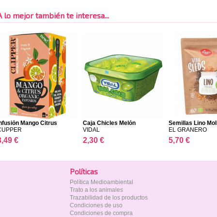
A lo mejor también te interesa...
nfusión Mango Citrus
Caja Chicles Melón
Semillas Lino Molid
CUPPER
VIDAL
EL GRANERO
3,49 €
2,30 €
5,70 €
Polí­ticas
Política Medioambiental
Trato a los animales
Trazabilidad de los productos
Condiciones de uso
Condiciones de compra