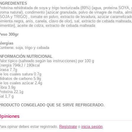
INGREDIENTES
roteína rehidratada de soya y trigo texturizada (89%) (agua, proteína SOYA, g
roma natural), condimento [azúcar granulada, polvo de vinagre de malta, almi
SOJA y TRIGO) , tomate en polvo, extracto de levadura, azúcar caramelizado, 
imienta negra, anís, canela, clavo de olor), sal, extracto de cebada malteada,
imentón], aceite de colza, extracto de cebada malteada
Peso 300gr
Alergias
ontiene: soja, trigo y cebada
INFORMACIÓN NUTRICIONAL
alor típico (salteado según las instrucciones) por 100 g
Energía 794kJ / 190kcal
Grasa 7.7g
e los cuales satura 0.7g
Hidratos de carbono 5.9g
e los cuales azúcar 2.4g
ibra 3.9g
Proteína 22.1g
al 1,7 g
PRODUCTO CONGELADO QUE SE SIRVE REFRIGERADO.
Opiniones
ara opinar debes estar registrado.
Regístrate
o
inicia sesión
.