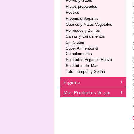
Perros y Gatos
Platos preparados
P
Postres
a
(
Proteinas Veganas
p
Quesos y Natas Vegetales
p
Refrescos y Zumos
Salsas y Condimentos
Sin Gluten
Super Alimentos &
C
Complementos
Sustitutos Veganos Huevo
V
Sustitutos del Mar
Tofu, Tempeh y Seitán
d
Higiene
d
F
Mas Productos Vegan
S
P