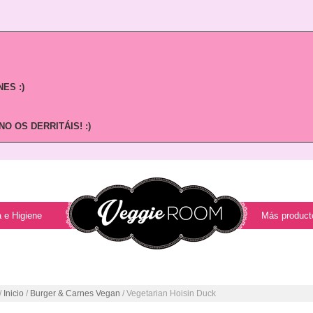
ES :)
O OS DERRITÁIS! :)
 e Higiene
Más product
/
Inicio
/
Burger & Carnes Vegan
/ Vegetarian Hoisin Duck