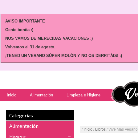
AVISO IMPORTANTE
Gente bonita :)
NOS VAMOS DE MERECIDAS VACACIONES :)
Volvemos
el 31 de agosto.
¡TENED UN VERANO SÚPER MOLÓN Y NO OS DERRITÁIS! :)
Inicio
Alimentación
Limpieza e Higiene
Categorías
Alimentación
/
Inicio
/
Libros
/ Vive Más Vegano
Higiene