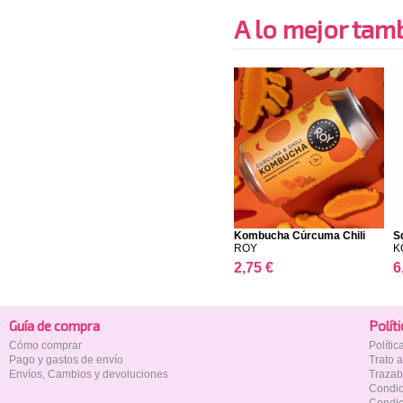
A lo mejor tambi
Kombucha Cúrcuma Chili
S
ROY
K
2,75 €
6
Guía de compra
Polí­t
Cómo comprar
Políti
Pago y gastos de envío
Trato 
Envíos, Cambios y devoluciones
Trazab
Condic