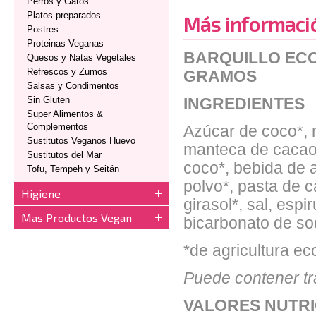
Perros y Gatos
Platos preparados
Más informaci
Postres
Proteinas Veganas
BARQUILLO ECO
Quesos y Natas Vegetales
Refrescos y Zumos
GRAMOS
Salsas y Condimentos
Sin Gluten
INGREDIENTES
Super Alimentos &
Complementos
Azúcar de coco*, m
Sustitutos Veganos Huevo
manteca de cacao*,
Sustitutos del Mar
coco*, bebida de a
Tofu, Tempeh y Seitán
polvo*, pasta de c
Higiene
girasol*, sal, espi
Mas Productos Vegan
bicarbonato de sod
*de agricultura ec
Puede contener tr
VALORES NUTRI