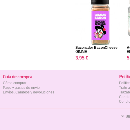
Sazonador BaconCheese
A
GIMME
E
3,95 €
5
Guía de compra
Polí­t
Cómo comprar
Políti
Pago y gastos de envío
Trato 
Envíos, Cambios y devoluciones
Trazab
Condic
Condic
vegg