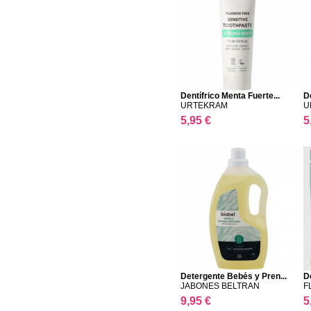
Dentífrico Menta Fuerte...
De
URTEKRAM
U
5,95 €
5
Detergente Bebés y Pren...
D
JABONES BELTRAN
F
9,95 €
5