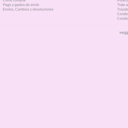
Cómo comprar
Políti
Pago y gastos de envío
Trato 
Envíos, Cambios y devoluciones
Trazab
Condic
Condic
vegg