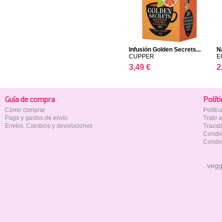
Infusión Golden Secrets...
N
CUPPER
E
3,49 €
2
Guía de compra
Polí­t
Cómo comprar
Políti
Pago y gastos de envío
Trato 
Envíos, Cambios y devoluciones
Trazab
Condic
Condic
vegg