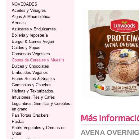
NOVEDADES
Aceites y Vinagres
Algas & Macrobiótica
Arroces
Azúcares y Endulzantes
Bolleria y repostería
Burger & Carnes Vegan
Caldos y Sopas
Conservas Vegetales
Copos de Cereales y Mueslis
Dulces y Chocolates
Embutidos Veganos
Frutos Secos & Snacks
Gominolas y Chuches
Harinas y Texturizados
Infusiones, Tés y Cafés
Legumbres, Semillas y Cereales
en grano
Más informaci
Pan Tortas Crackers
Pastas
Patés Vegetales y Cremas de
AVENA OVERNI
Untar