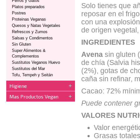
Perros y Gatos
Solo tienes que añ
Platos preparados
reposar en el frig
Postres
Proteinas Veganas
con una explosión 
Quesos y Natas Vegetales
de origen vegetal,
Refrescos y Zumos
Salsas y Condimentos
INGREDIENTES
Sin Gluten
Super Alimentos &
Avena
sin gluten
Complementos
de chía (Salvia h
Sustitutos Veganos Huevo
Sustitutos del Mar
(2%), gotas de ch
Tofu, Tempeh y Seitán
caña sin refinar, 
Higiene
Cacao: 72% míni
Mas Productos Vegan
Puede contener gr
VALORES NUTRI
Valor energéti
Grasas totales