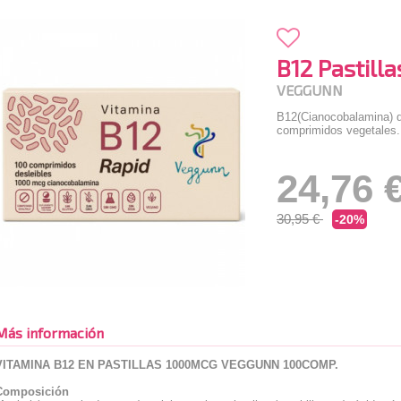
B12 Pastilla
VEGGUNN
B12(Cianocobalamina) 
comprimidos vegetales.
24,76 
30,95 €
-20%
Más información
VITAMINA B12 EN PASTILLAS 1000MCG VEGGUNN 100COMP.
Composición