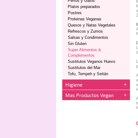
Perros y Gatos
M
f
Platos preparados
s
Postres
2
Proteinas Veganas
Quesos y Natas Vegetales
Refrescos y Zumos
Salsas y Condimentos
Sin Gluten
L
Super Alimentos &
d
Complementos
Sustitutos Veganos Huevo
L
p
Sustitutos del Mar
Tofu, Tempeh y Seitán
a
Higiene
Mas Productos Vegan
t
P