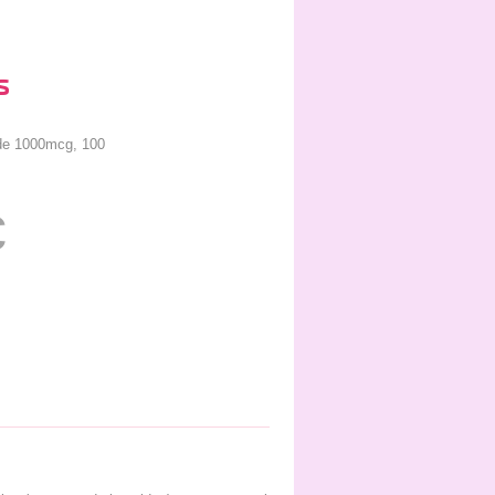
s
de 1000mcg, 100
€