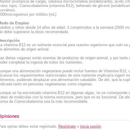
anitol (sustancia de carga), celulosa microcristalina (estabilizante), ácido cít
rutos rojos, Cianocobalamina (vitamina B12), behenato de glicerol (estabilizant
ucralosa.
000microgramos por mililitro (mL)
Modo de Empleo
Adultos y niños desde 14 años de edad: 2 comprimidos a la semana (2000 mc
No debe superarse la dosis recomendada
Descripción
a vitamina B12 es un nutriente esencial para nuestro organismo que solo se 
e alimentos de origen animal.
as dietas veganas están exentas de productos de origen animal, y por tanto
oder completar la ingesta de todos los nutrientes.
Aunque una alimentación vegetariana puede incluir fuentes de Vitamina B12, 
lcanzar los requerimientos nutricionales de este nutriente implicaría ingerir
alimentos, pudiendo desplazar una alimentación saludable. De ahí, que la su
indicada tanto en personas vegetarianas como veganas.
Aunque se ha encontrado vitamina B12 en algunas algas, no se corresponde 
ratan de moléculas con la misma estructura, pero que no es funcional. De ah
forma de Cianocobalamina sea la más recomendable.
Opiniones
ara opinar debes estar registrado.
Regístrate
o
inicia sesión
.