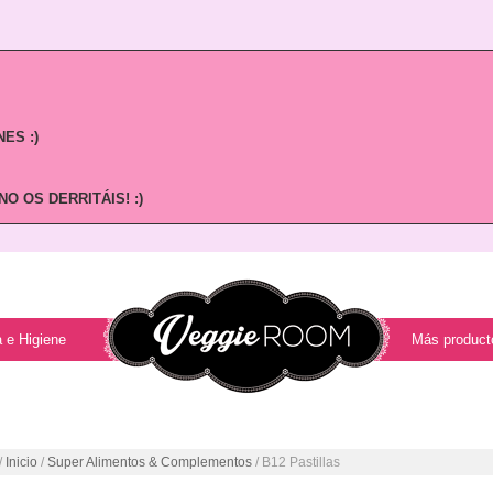
ES :)
O OS DERRITÁIS! :)
 e Higiene
Más product
/
Inicio
/
Super Alimentos & Complementos
/ B12 Pastillas