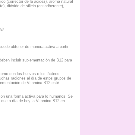
rico (corrector de la acidez), aroma natural
e), dióxido de silicio (antiadherente),
g)
puede obtener de manera activa a partir
 deben incluir suplementación de B12 para
como son los huevos o los lácteos,
 muchas raciones al día de estos grupos de
plementación de Vitamina B12 esté
con una forma activa para lo humanos. Se
í que a día de hoy la Vitamina B12 en