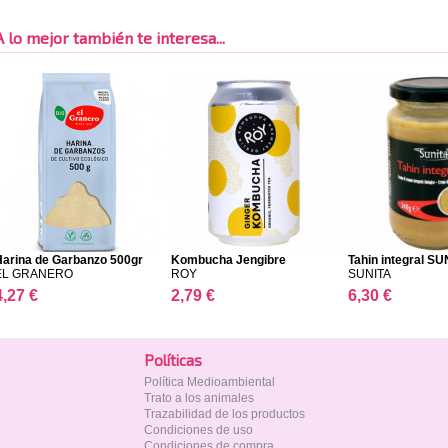
A lo mejor también te interesa...
Harina de Garbanzo 500gr
Kombucha Jengibre
Tahin integral SU
EL GRANERO
ROY
SUNITA
4,27 €
2,79 €
6,30 €
Polí­ticas
Política Medioambiental
Trato a los animales
Trazabilidad de los productos
Condiciones de uso
Condiciones de compra