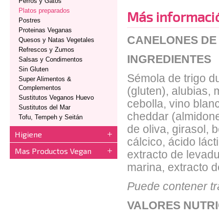
Perros y Gatos
Platos preparados
Más informaci
Postres
Proteinas Veganas
CANELONES DE 
Quesos y Natas Vegetales
Refrescos y Zumos
INGREDIENTES
Salsas y Condimentos
Sin Gluten
Sémola de trigo du
Super Alimentos &
Complementos
(gluten), alubias, 
Sustitutos Veganos Huevo
cebolla, vino blanc
Sustitutos del Mar
cheddar (almidones
Tofu, Tempeh y Seitán
de oliva, girasol, 
Higiene
cálcico, ácido lác
Mas Productos Vegan
extracto de levadu
marina, extracto d
Puede contener tr
VALORES NUTRI