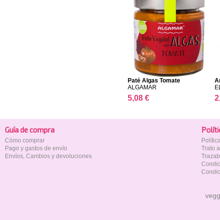
Paté Algas Tomate
A
ALGAMAR
E
5,08 €
2
Guía de compra
Polí­t
Cómo comprar
Políti
Pago y gastos de envío
Trato 
Envíos, Cambios y devoluciones
Trazab
Condic
Condic
vegg