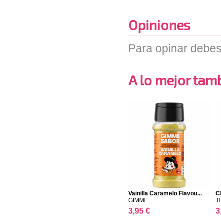
Opiniones
Para opinar debes
A lo mejor tambi
Vainilla Caramelo Flavou...
C
GIMME
T
3,95 €
3