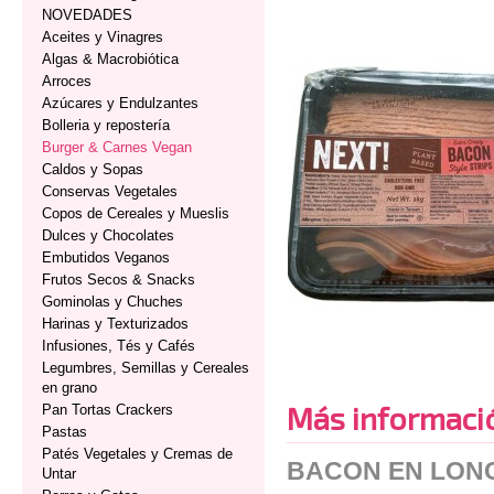
NOVEDADES
Aceites y Vinagres
Algas & Macrobiótica
Arroces
Azúcares y Endulzantes
Bolleria y repostería
Burger & Carnes Vegan
Caldos y Sopas
Conservas Vegetales
Copos de Cereales y Mueslis
Dulces y Chocolates
Embutidos Veganos
Frutos Secos & Snacks
Gominolas y Chuches
Harinas y Texturizados
Infusiones, Tés y Cafés
Legumbres, Semillas y Cereales
en grano
Más informaci
Pan Tortas Crackers
Pastas
Patés Vegetales y Cremas de
BACON EN LON
Untar