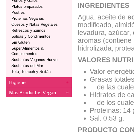
Perros y Gatos
INGREDIENTES
Platos preparados
Postres
Agua, aceite de
s
Proteinas Veganas
modificado, almid
Quesos y Natas Vegetales
Refrescos y Zumos
levadura, azúcar, 
Salsas y Condimentos
aromas (contiene
Sin Gluten
hidrolizada, prote
Super Alimentos &
Complementos
VALORES NUTRI
Sustitutos Veganos Huevo
Sustitutos del Mar
Valor energéti
Tofu, Tempeh y Seitán
Grasas totales
Higiene
de las cuales
Mas Productos Vegan
Hidratos de ca
de los cuales
Proteínas: 14 
Sal: 0.53 g.
PRODUCTO CON