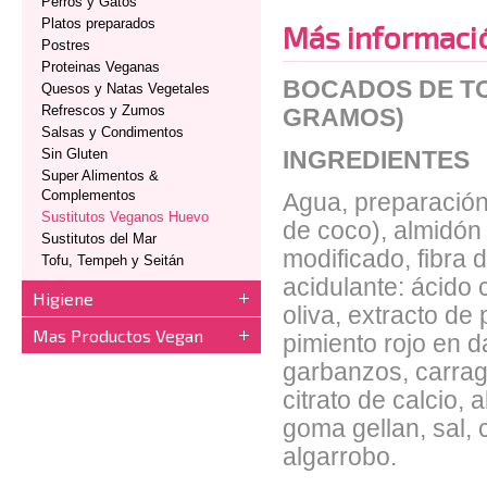
Perros y Gatos
Platos preparados
Más informaci
Postres
Proteinas Veganas
BOCADOS DE TO
Quesos y Natas Vegetales
Refrescos y Zumos
GRAMOS)
Salsas y Condimentos
Sin Gluten
INGREDIENTES
Super Alimentos &
Complementos
Agua, preparación
Sustitutos Veganos Huevo
de coco), almidón 
Sustitutos del Mar
modificado, fibra 
Tofu, Tempeh y Seitán
acidulante: ácido c
Higiene
oliva, extracto de
Mas Productos Vegan
pimiento rojo en 
garbanzos, carrag
citrato de calcio, 
goma gellan, sal,
algarrobo.