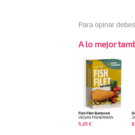
Para opinar debes
A lo mejor tambi
Fish Filet Battered
De
VEGAN FISHERMAN
J
5,20 €
8