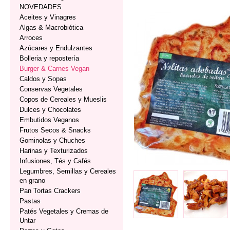
NOVEDADES
Aceites y Vinagres
Algas & Macrobiótica
Arroces
Azúcares y Endulzantes
Bolleria y repostería
Burger & Carnes Vegan
Caldos y Sopas
Conservas Vegetales
Copos de Cereales y Mueslis
Dulces y Chocolates
Embutidos Veganos
Frutos Secos & Snacks
Gominolas y Chuches
Harinas y Texturizados
Infusiones, Tés y Cafés
Legumbres, Semillas y Cereales
en grano
Pan Tortas Crackers
Pastas
Patés Vegetales y Cremas de
Untar