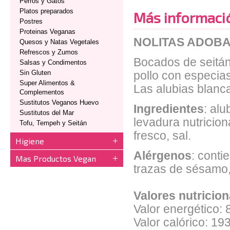
Perros y Gatos
Platos preparados
Más informaci
Postres
Proteinas Veganas
NOLITAS ADOBA
Quesos y Natas Vegetales
Refrescos y Zumos
Bocados de seitán 
Salsas y Condimentos
Sin Gluten
pollo con especias
Super Alimentos &
Las alubias blanc
Complementos
Sustitutos Veganos Huevo
Ingredientes
: al
Sustitutos del Mar
levadura nutriciona
Tofu, Tempeh y Seitán
fresco, sal.
Higiene
Alérgenos
: cont
Mas Productos Vegan
trazas de sésamo,
Valores nutricio
Valor energético: 
Valor calórico: 19