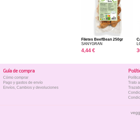
Filetes BeefBean 250gr
C
SANYGRAN
L
4,44 €
3
Guía de compra
Polí­t
Cómo comprar
Políti
Pago y gastos de envío
Trato 
Envíos, Cambios y devoluciones
Trazab
Condic
Condic
vegg