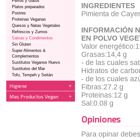
Perros y Gatos
INGREDIENTES
Platos preparados
Pimienta de Cayen
Postres
Proteinas Veganas
Quesos y Natas Vegetales
INFORMACIÓN N
Refrescos y Zumos
EN POLVO VEGE
Salsas y Condimentos
Sin Gluten
Valor energético:
Super Alimentos &
Grasas:14,4 g
Complementos
- de las cuales sa
Sustitutos Veganos Huevo
Sustitutos del Mar
Hidratos de carbo
Tofu, Tempeh y Seitán
- de los cuales az
Higiene
Fibras:27.2 g
Proteinas:12 g
Mas Productos Vegan
Sal:0.08 g
Opiniones
Para opinar debes