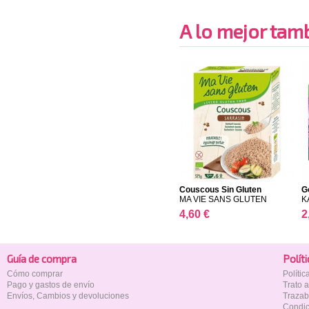
A lo mejor tambi
Couscous Sin Gluten
G
MA VIE SANS GLUTEN
K
4,60 €
2
Guía de compra
Polí­t
Cómo comprar
Políti
Pago y gastos de envío
Trato 
Envíos, Cambios y devoluciones
Trazab
Condic