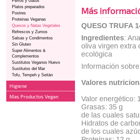
Perros y Gatos
Platos preparados
Más informaci
Postres
Proteinas Veganas
QUESO TRUFA 1
Quesos y Natas Vegetales
Refrescos y Zumos
Ingredientes
: An
Salsas y Condimentos
Sin Gluten
oliva virgen extra
Super Alimentos &
ecológica
Complementos
Sustitutos Veganos Huevo
Información sobr
Sustitutos del Mar
Tofu, Tempeh y Seitán
Valores nutricio
Higiene
Mas Productos Vegan
Valor energético: 
Grasas: 35 g
de las cuales satu
Hidratos de carbo
de los cuales azúc
Proteínas: 12 g