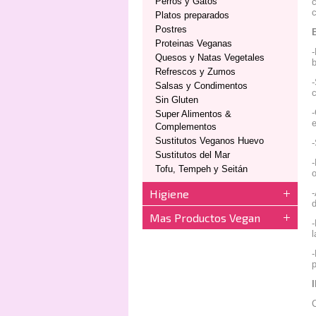
Perros y Gatos
c
c
Platos preparados
Postres
Proteinas Veganas
-
Quesos y Natas Vegetales
Refrescos y Zumos
-
Salsas y Condimentos
Sin Gluten
-
Super Alimentos &
Complementos
Sustitutos Veganos Huevo
-
Sustitutos del Mar
-
Tofu, Tempeh y Seitán
Higiene
-
d
Mas Productos Vegan
-
l
-
p