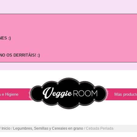
ES :)
O OS DERRITÁIS! :)
 e Higiene
Más product
/
Inicio
/
Legumbres, Semillas y Cereales en grano
/ Cebada Perlada