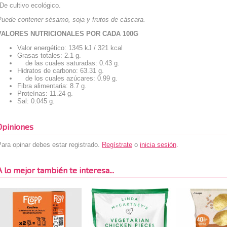
De cultivo ecológico.
Puede contener sésamo, soja y frutos de cáscara.
VALORES NUTRICIONALES POR CADA 100G
Valor energético: 1345 kJ / 321 kcal
Grasas totales: 2.1 g.
de las cuales saturadas: 0.43 g.
Hidratos de carbono: 63.31 g.
de los cuales azúcares: 0.99 g.
Fibra alimentaria: 8.7 g.
Proteínas: 11.24 g.
Sal: 0.045 g.
Opiniones
ara opinar debes estar registrado.
Regístrate
o
inicia sesión
.
A lo mejor también te interesa...