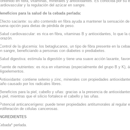
ontenido en fibra, vitaminas, minerales y antioxidantes. Es conocida por su e
ardiovascular y la regulación del azúcar en sangre.
Beneficios para la salud de la cebada perlada:
Efecto saciante: su alto contenido en fibra ayuda a mantener la sensación de
buena opción para dietas de pérdida de peso.
Salud cardiovascular: es rica en fibra, vitaminas B y antioxidantes, lo que la 
corazón.
Control de la glucemia: los betaglucanos, un tipo de fibra presente en la ceb
en sangre, beneficiando a personas con diabetes o prediabetes.
Salud digestiva: estimula la digestión y tiene una suave acción laxante, favor
Fuente de nutrientes: es rica en vitaminas (especialmente del grupo B y K), á
oligoelementos.
Antioxidante: contiene selenio y zinc, minerales con propiedades antioxidante
año causado por los radicales libres.
Beneficios para la piel, cabello y uñas: gracias a la presencia de antioxidante
a piel, mientras que el silicio fortalece el cabello y las uñas.
Potencial anticancerígeno: puede tener propiedades antitumorales al regular el
roliferación de células cancerosas.
INGREDIENTES
Cebada* perlada.