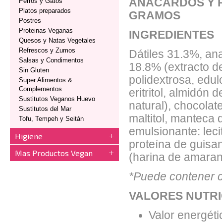
ANACARDOS Y 
Perros y Gatos
Platos preparados
GRAMOS
Postres
Proteinas Veganas
INGREDIENTES
Quesos y Natas Vegetales
Refrescos y Zumos
Dátiles 31.3%, an
Salsas y Condimentos
18.8% (extracto d
Sin Gluten
polidextrosa, edul
Super Alimentos &
Complementos
eritritol, almidón
Sustitutos Veganos Huevo
natural), chocola
Sustitutos del Mar
maltitol, manteca
Tofu, Tempeh y Seitán
emulsionante: lecit
Higiene
proteína de guisan
Mas Productos Vegan
(harina de amarant
*Puede contener c
VALORES NUTRI
Valor energéti