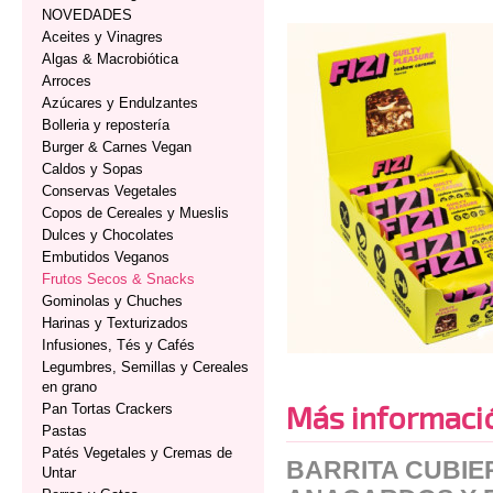
NOVEDADES
Aceites y Vinagres
Algas & Macrobiótica
Arroces
Azúcares y Endulzantes
Bolleria y repostería
Burger & Carnes Vegan
Caldos y Sopas
Conservas Vegetales
Copos de Cereales y Mueslis
Dulces y Chocolates
Embutidos Veganos
Frutos Secos & Snacks
Gominolas y Chuches
Harinas y Texturizados
Infusiones, Tés y Cafés
Legumbres, Semillas y Cereales
en grano
Más informaci
Pan Tortas Crackers
Pastas
Patés Vegetales y Cremas de
BARRITA CUBIE
Untar