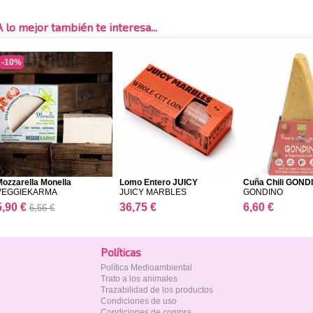
A lo mejor también te interesa...
-10%
ozzarella Monella
Lomo Entero JUICY
Cuña Chili GOND
MARBLE...
VEGGIEKARMA
JUICY MARBLES
GONDINO
5,90 €
36,75 €
6,60 €
6,56 €
Polí­ticas
Política Medioambiental
Trato a los animales
Trazabilidad de los productos
Condiciones de uso
Condiciones de compra