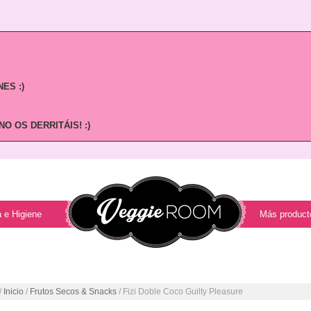
ES :)
O OS DERRITÁIS! :)
 e Higiene
Más product
/
Inicio
/
Frutos Secos & Snacks
/ Fizi Doble Coco Guilty Pleasure