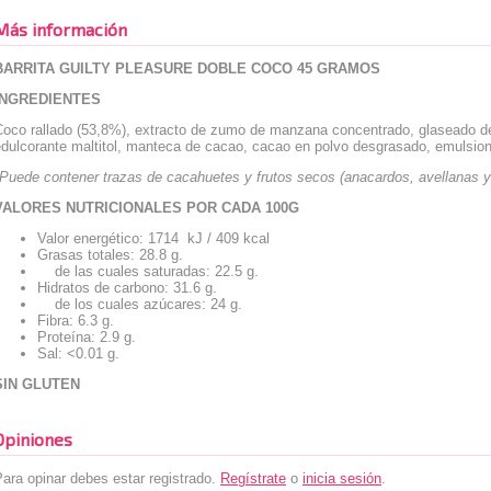
Más información
BARRITA GUILTY PLEASURE DOBLE COCO 45 GRAMOS
INGREDIENTES
Coco rallado (53,8%), extracto de zumo de manzana concentrado, glaseado d
dulcorante maltitol, manteca de cacao, cacao en polvo desgrasado, emulsionan
*Puede contener trazas de cacahuetes y frutos secos (anacardos, avellanas y
VALORES NUTRICIONALES POR CADA 100G
Valor energético: 1714 kJ / 409 kcal
Grasas totales: 28.8 g.
de las cuales saturadas: 22.5 g.
Hidratos de carbono: 31.6 g.
de los cuales azúcares: 24 g.
Fibra: 6.3 g.
Proteína: 2.9 g.
Sal: <0.01 g.
SIN GLUTEN
Opiniones
ara opinar debes estar registrado.
Regístrate
o
inicia sesión
.