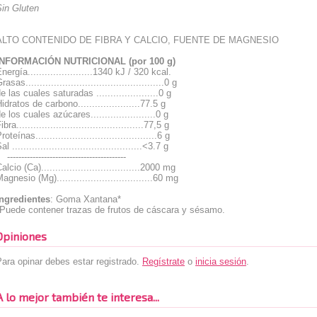
Sin Gluten
ALTO CONTENIDO DE FIBRA Y CALCIO, FUENTE DE MAGNESIO
INFORMACIÓN NUTRICIONAL (por 100 g)
nergía.......................1340 kJ / 320 kcal.
rasas.................................................0 g
e las cuales saturadas ......................0 g
idratos de carbono......................77.5 g
e los cuales azúcares.......................0 g
ibra.............................................77,5 g
roteínas...........................................6 g
al ..............................................<3.7 g
-----------------------------------------
alcio (Ca)...................................2000 mg
agnesio (Mg)..................................60 mg
Ingredientes
: Goma Xantana*
*Puede contener trazas de frutos de cáscara y sésamo.
Opiniones
ara opinar debes estar registrado.
Regístrate
o
inicia sesión
.
A lo mejor también te interesa...