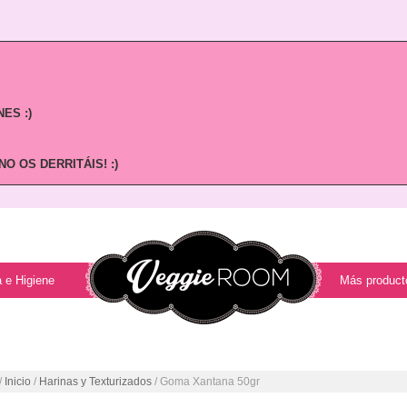
ES :)
O OS DERRITÁIS! :)
 e Higiene
Más product
/
Inicio
/
Harinas y Texturizados
/ Goma Xantana 50gr