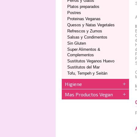
Perros y Gatos
Platos preparados
Postres
Proteinas Veganas
Quesos y Natas Vegetales
Refrescos y Zumos
E
G
Salsas y Condimentos
d
Sin Gluten
H
Super Alimentos &
d
F
Complementos
P
Sustitutos Veganos Huevo
S
Sustitutos del Mar
-
C
Tofu, Tempeh y Seitán
M
Higiene
Mas Productos Vegan
P