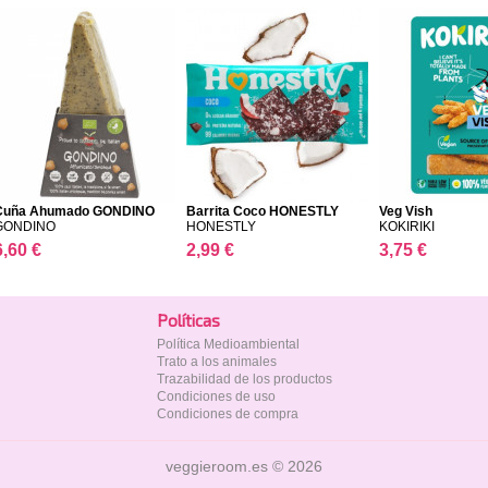
Cuña Ahumado GONDINO
Barrita Coco HONESTLY
Veg Vish
GONDINO
HONESTLY
KOKIRIKI
6,60 €
2,99 €
3,75 €
Polí­ticas
Política Medioambiental
Trato a los animales
Trazabilidad de los productos
Condiciones de uso
Condiciones de compra
veggieroom.es © 2026