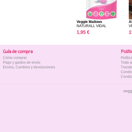
Veggie Mallows
A
NATURALL VIDAL
V
1,95 €
1
Guía de compra
Polí­t
Cómo comprar
Políti
Pago y gastos de envío
Trato 
Envíos, Cambios y devoluciones
Trazab
Condic
Condic
vegg