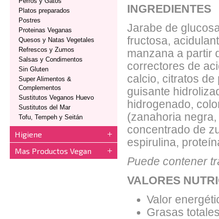
Perros y Gatos
INGREDIENTES
Platos preparados
Postres
Jarabe de glucosa
Proteinas Veganas
fructosa, acidulan
Quesos y Natas Vegetales
Refrescos y Zumos
manzana a partir
Salsas y Condimentos
correctores de aci
Sin Gluten
calcio, citratos de
Super Alimentos &
Complementos
guisante hidroliza
Sustitutos Veganos Huevo
hidrogenado, colo
Sustitutos del Mar
(zanahoria negra,
Tofu, Tempeh y Seitán
concentrado de z
Higiene
espirulina, proteín
Mas Productos Vegan
Puede contener tr
VALORES NUTRI
Valor energéti
Grasas totales