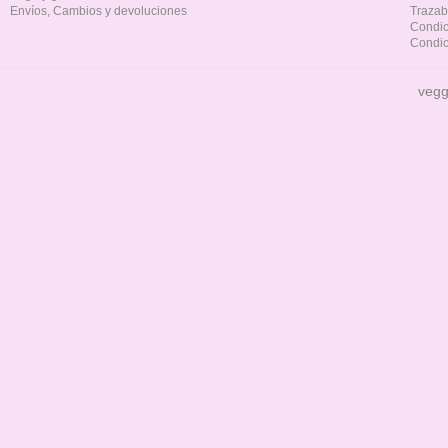
Envíos, Cambios y devoluciones
Trazab
Condic
Condic
vegg