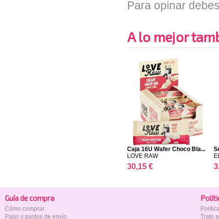
Para opinar debes
A lo mejor tambi
Caja 16U Wafer Choco Bla...
S
LOVE RAW
E
30,15 €
3
Guía de compra
Polí­t
Cómo comprar
Políti
Pago y gastos de envío
Trato 