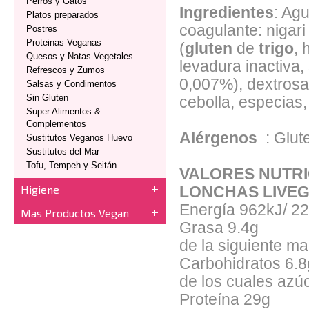
Perros y Gatos
Ingredientes
: Ag
Platos preparados
coagulante: nigari
Postres
Proteinas Veganas
(
gluten
de
trigo
, 
Quesos y Natas Vegetales
levadura inactiva,
Refrescos y Zumos
0,007%), dextrosa,
Salsas y Condimentos
Sin Gluten
cebolla, especias,
Super Alimentos &
Complementos
Alérgenos
: Glu
Sustitutos Veganos Huevo
Sustitutos del Mar
Tofu, Tempeh y Seitán
VALORES NUTRI
Higiene
LONCHAS LIVE
Energía
962kJ/ 22
Mas Productos Vegan
Grasa
9.4g
de la siguiente m
Carbohidratos
6.8
de los cuales azú
Proteína
29g