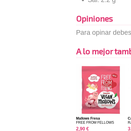
Opiniones
Para opinar debes
A lo mejor tambi
Mallows Fresa
C
FREE FROM FELLOWS
R
2,90 €
3