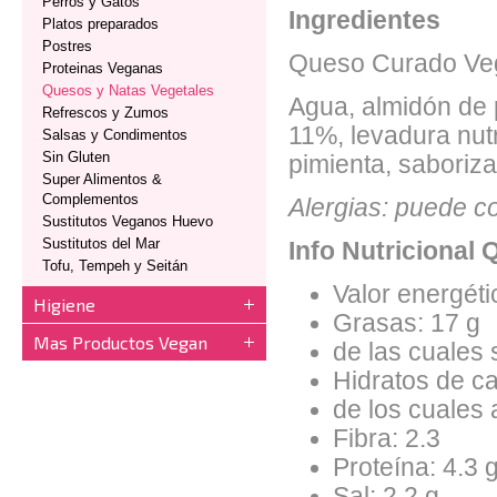
Perros y Gatos
Ingredientes
Platos preparados
Postres
Queso Curado Veg
Proteinas Veganas
Quesos y Natas Vegetales
Agua, almidón de 
Refrescos y Zumos
11%, levadura nut
Salsas y Condimentos
Sin Gluten
pimienta, saboriza
Super Alimentos &
Complementos
Alergias: puede co
Sustitutos Veganos Huevo
Sustitutos del Mar
Info Nutricional
Tofu, Tempeh y Seitán
Valor energéti
Higiene
Grasas: 17 g
Mas Productos Vegan
de las cuales 
Hidratos de c
de los cuales 
Fibra: 2.3
Proteína: 4.3 
Sal: 2.2 g