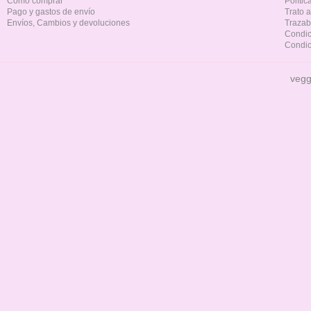
Cómo comprar
Políti
Pago y gastos de envío
Trato 
Envíos, Cambios y devoluciones
Trazab
Condic
Condic
vegg