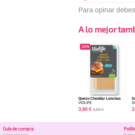
Para opinar debes
A lo mejor tambi
-15%
Queso Cheddar Lonchas
S
VIOLIFE
G
3,90 €
3
4,59 €
Guía de compra
Polí­t