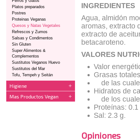
Perros y Gatos
INGREDIENTES
Platos preparados
Postres
Agua, almidón mod
Proteinas Veganas
aromas, extracto d
Quesos y Natas Vegetales
Refrescos y Zumos
extracto de aceitu
Salsas y Condimentos
betacaroteno.
Sin Gluten
Super Alimentos &
VALORES NUTRI
Complementos
Sustitutos Veganos Huevo
Valor energéti
Sustitutos del Mar
Grasas totales
Tofu, Tempeh y Seitán
de las cuales
Higiene
Hidratos de ca
Mas Productos Vegan
de los cuales
Proteínas: 0.1
Sal: 2.3 g.
Opiniones