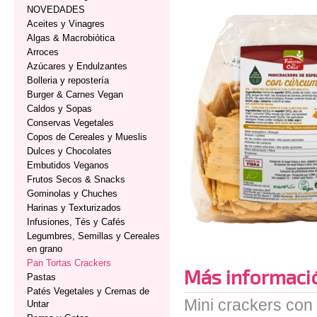
NOVEDADES
Aceites y Vinagres
Algas & Macrobiótica
Arroces
Azúcares y Endulzantes
Bolleria y repostería
Burger & Carnes Vegan
Caldos y Sopas
Conservas Vegetales
Copos de Cereales y Mueslis
Dulces y Chocolates
Embutidos Veganos
Frutos Secos & Snacks
Gominolas y Chuches
Harinas y Texturizados
Infusiones, Tés y Cafés
Legumbres, Semillas y Cereales
en grano
Pan Tortas Crackers
Más informaci
Pastas
Patés Vegetales y Cremas de
Mini crackers con
Untar