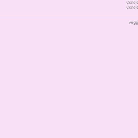
Condic
Condic
vegg