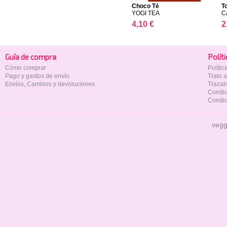
Choco Té
T
YOGI TEA
C
4,10 €
2
Guía de compra
Polí­t
Cómo comprar
Políti
Pago y gastos de envío
Trato 
Envíos, Cambios y devoluciones
Trazab
Condic
Condic
vegg