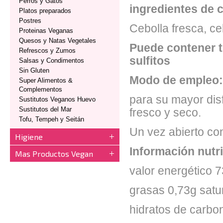
Perros y Gatos
ingredientes de c
Platos preparados
Postres
Cebolla fresca, ce
Proteinas Veganas
Quesos y Natas Vegetales
Puede contener t
Refrescos y Zumos
sulfitos
Salsas y Condimentos
Sin Gluten
Modo de empleo:
Super Alimentos &
Complementos
para su mayor dis
Sustitutos Veganos Huevo
Sustitutos del Mar
fresco y seco.
Tofu, Tempeh y Seitán
Un vez abierto co
Higiene
Información nutr
Mas Productos Vegan
valor energético 
grasas 0,73g satu
hidratos de carbo