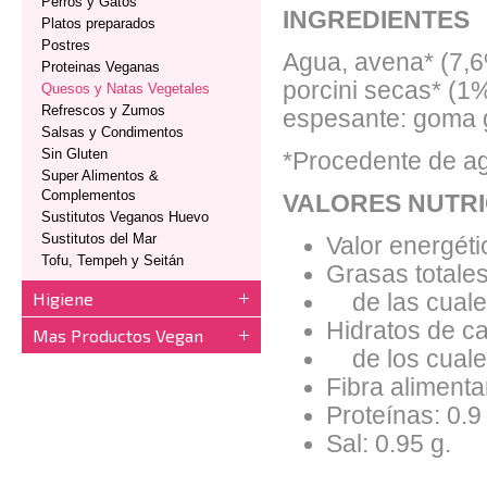
Perros y Gatos
INGREDIENTES
Platos preparados
Postres
Agua, avena* (7,6%
Proteinas Veganas
porcini secas* (1%
Quesos y Natas Vegetales
Refrescos y Zumos
espesante: goma 
Salsas y Condimentos
Sin Gluten
*Procedente de agr
Super Alimentos &
Complementos
VALORES NUTRI
Sustitutos Veganos Huevo
Sustitutos del Mar
Valor energéti
Tofu, Tempeh y Seitán
Grasas totales
Higiene
de las cuales
Hidratos de ca
Mas Productos Vegan
de los cuales
Fibra alimentar
Proteínas: 0.9
Sal: 0.95 g.