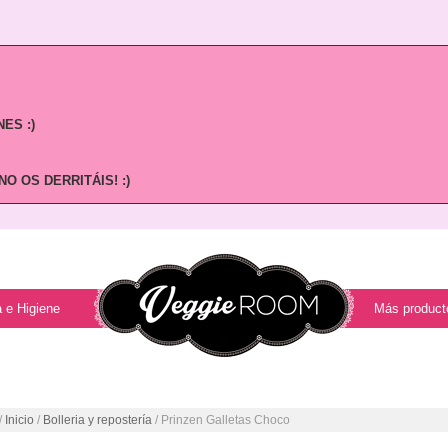
ES :)
O OS DERRITÁIS! :)
 e Higiene
Más product
/
Inicio
/
Bolleria y repostería
/ Prinzen Galletas Choco