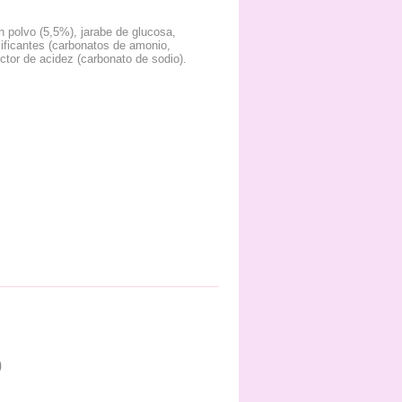
n polvo (5,5%), jarabe de glucosa,
sificantes (carbonatos de amonio,
ector de acidez (carbonato de sodio).
0