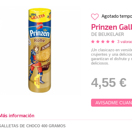
Agotado temp
Prinzen Gal
DE BEUKELAER
3 valora
¡Un clasicazo en versió
crujientes y una delici
garantizan el disfrute
deliciosos.
4,55 €
AVISADME CUAN
Más información
GALLETAS DE CHOCO 400 GRAMOS