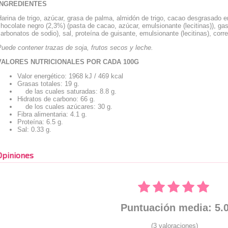
INGREDIENTES
arina de trigo, azúcar, grasa de palma, almidón de trigo, cacao desgrasado e
hocolate negro (2,3%) (pasta de cacao, azúcar, emulsionante (lecitinas)), ga
arbonatos de sodio), sal, proteína de guisante, emulsionante (lecitinas), corr
uede contener trazas de soja, frutos secos y leche.
VALORES NUTRICIONALES POR CADA 100G
Valor energético: 1968 kJ / 469 kcal
Grasas totales: 19 g.
de las cuales saturadas: 8.8 g.
Hidratos de carbono: 66 g.
de los cuales azúcares: 30 g.
Fibra alimentaria: 4.1 g.
Proteína: 6.5 g.
Sal: 0.33 g.
Opiniones
Puntuación media: 5.
(3 valoraciones)