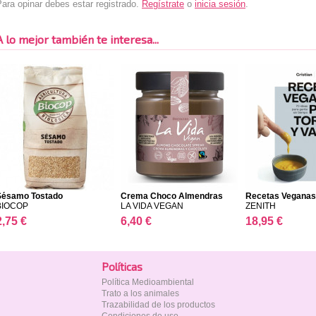
ara opinar debes estar registrado.
Regístrate
o
inicia sesión
.
A lo mejor también te interesa...
Sésamo Tostado
Crema Choco Almendras
Recetas Veganas 
Ba...
BIOCOP
LA VIDA VEGAN
ZENITH
2,75 €
6,40 €
18,95 €
Polí­ticas
Política Medioambiental
Trato a los animales
Trazabilidad de los productos