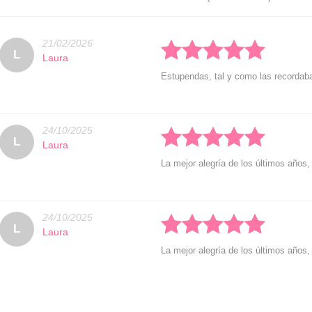
21/02/2026
Rated: 5 stars
L
Laura
Estupendas, tal y como las recordab
24/10/2025
Rated: 5 stars
L
Laura
La mejor alegría de los últimos años,
24/10/2025
Rated: 5 stars
L
Laura
La mejor alegría de los últimos años,