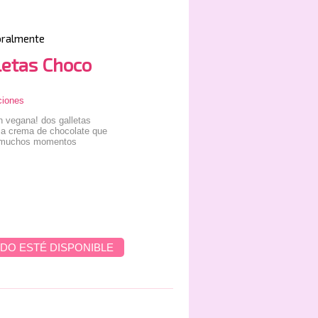
oralmente
letas Choco
ciones
n vegana! dos galletas
osa crema de chocolate que
 y muchos momentos
DO ESTÉ DISPONIBLE