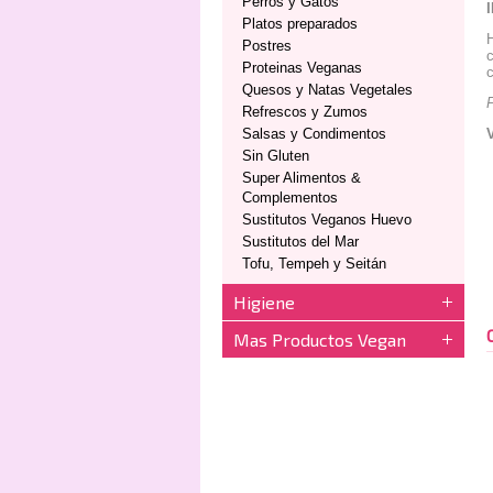
Perros y Gatos
Platos preparados
H
Postres
c
Proteinas Veganas
c
Quesos y Natas Vegetales
P
Refrescos y Zumos
Salsas y Condimentos
Sin Gluten
Super Alimentos &
Complementos
Sustitutos Veganos Huevo
Sustitutos del Mar
Tofu, Tempeh y Seitán
Higiene
Mas Productos Vegan