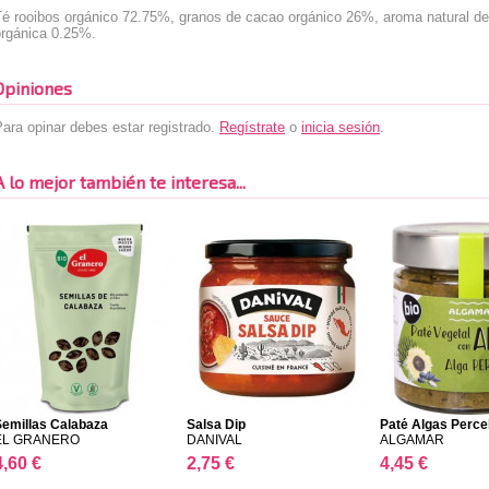
é rooibos orgánico 72.75%, granos de cacao orgánico 26%, aroma natural de v
orgánica 0.25%.
Opiniones
ara opinar debes estar registrado.
Regístrate
o
inicia sesión
.
A lo mejor también te interesa...
Semillas Calabaza
Salsa Dip
Paté Algas Perc
EL GRANERO
DANIVAL
ALGAMAR
4,60 €
2,75 €
4,45 €