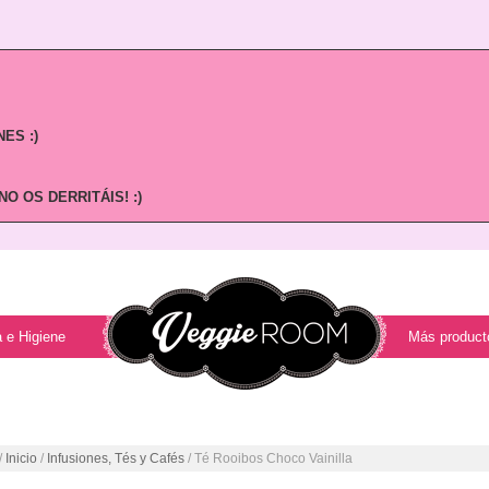
ES :)
O OS DERRITÁIS! :)
 e Higiene
Más product
/
Inicio
/
Infusiones, Tés y Cafés
/ Té Rooibos Choco Vainilla