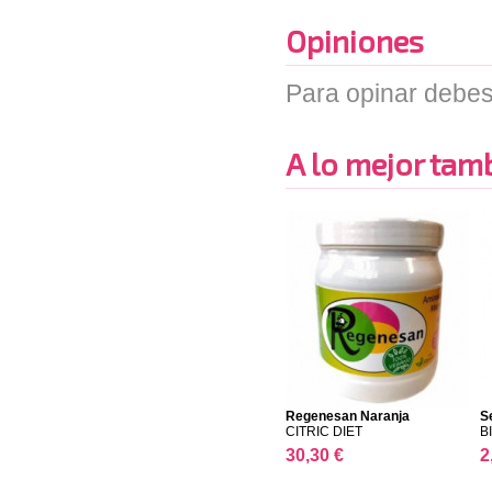
Opiniones
Para opinar debes
A lo mejor tambi
Regenesan Naranja
S
CITRIC DIET
B
30,30 €
2