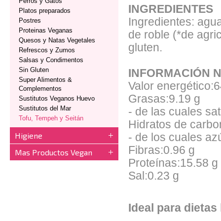
Perros y Gatos
INGREDIENTES
Platos preparados
Ingredientes: agua
Postres
Proteinas Veganas
de roble (*de agri
Quesos y Natas Vegetales
gluten.
Refrescos y Zumos
Salsas y Condimentos
Sin Gluten
INFORMACIÓN N
Super Alimentos &
Valor energético:
Complementos
Grasas:9.19 g
Sustitutos Veganos Huevo
Sustitutos del Mar
- de las cuales sa
Tofu, Tempeh y Seitán
Hidratos de carbo
Higiene
- de los cuales az
Fibras:0.96 g
Mas Productos Vegan
Proteínas:15.58 g
Sal:0.23 g
Ideal para dietas