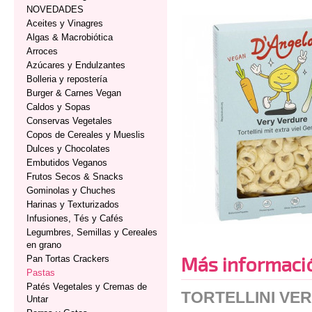
NOVEDADES
Aceites y Vinagres
Algas & Macrobiótica
Arroces
Azúcares y Endulzantes
Bolleria y repostería
Burger & Carnes Vegan
Caldos y Sopas
Conservas Vegetales
Copos de Cereales y Mueslis
Dulces y Chocolates
Embutidos Veganos
Frutos Secos & Snacks
Gominolas y Chuches
Harinas y Texturizados
Infusiones, Tés y Cafés
Legumbres, Semillas y Cereales
en grano
Más informaci
Pan Tortas Crackers
Pastas
Patés Vegetales y Cremas de
TORTELLINI VE
Untar