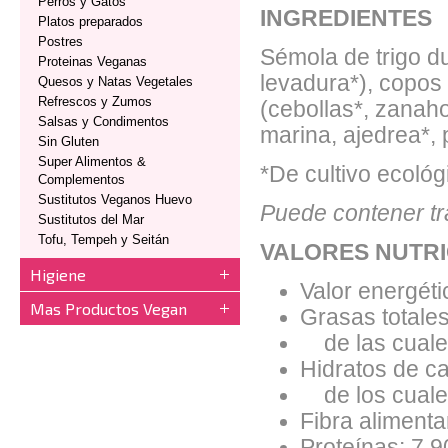
Perros y Gatos
INGREDIENTES
Platos preparados
Postres
Sémola de trigo du
Proteinas Veganas
levadura*), copos 
Quesos y Natas Vegetales
Refrescos y Zumos
(cebollas*, zanaho
Salsas y Condimentos
marina, ajedrea*, 
Sin Gluten
Super Alimentos &
*De cultivo ecológ
Complementos
Sustitutos Veganos Huevo
Puede contener tr
Sustitutos del Mar
Tofu, Tempeh y Seitán
VALORES NUTRI
Higiene
Valor energéti
Mas Productos Vegan
Grasas totales
de las cuales
Hidratos de ca
de los cuales
Fibra alimentar
Proteínas: 7.9