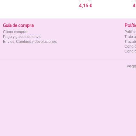
4,15 €
4
Guía de compra
Polí­t
Cómo comprar
Políti
Pago y gastos de envío
Trato 
Envíos, Cambios y devoluciones
Trazab
Condic
Condic
vegg