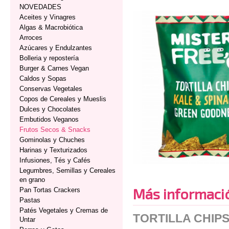
NOVEDADES
Aceites y Vinagres
Algas & Macrobiótica
Arroces
Azúcares y Endulzantes
Bolleria y repostería
Burger & Carnes Vegan
Caldos y Sopas
Conservas Vegetales
Copos de Cereales y Mueslis
Dulces y Chocolates
Embutidos Veganos
Frutos Secos & Snacks
Gominolas y Chuches
Harinas y Texturizados
Infusiones, Tés y Cafés
Legumbres, Semillas y Cereales
en grano
Más informaci
Pan Tortas Crackers
Pastas
Patés Vegetales y Cremas de
TORTILLA CHIP
Untar