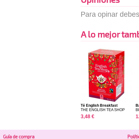
Para opinar debes
A lo mejor tambi
Té English Breakfast
B
THE ENGLISH TEA SHOP
B
3,48 €
1
Guía de compra
Polí­t