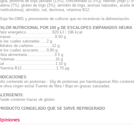
gua, proteína de soja [aislado (13%), concentrado (0,3%)], harinas [trigo (7,6
abina (7%), gluten de trigo (3%), almidón de trigo, aromas naturales, aceite de
metilcelulosa), almidón, sal, dextrosa, vitamina B12.
Soja No-OMG y proveniente de cultivos que no incentivan la deforestación.
VALOR NUTRICIONAL POR 100 g DE ESCALOPES EMPANADOS HEURA
alor energetico......................820 kJ / 196 kcal
rasas.....................................8.50 g
e las cuales saturadas......2 g
idratos de carbono................12 g
e los cuales azucares.......0,80 g
ibra alimentaria.......................3.5 g
roteinas .................................16 g
al ..........................................1.10 g
itamina B12.............................1.70 µg
INDICACIONES
:
lto contenido en proteínas - 16g de proteínas por hamburguesa/ Alto conteni
e oliva virgen extra/ Fuente de fibra / Bajo en grasas saturadas.
ALERGENOS
:
uede contener trazas de gluten.
PRODUCTO CONGELADO QUE SE SIRVE REFRIGERADO
Opiniones