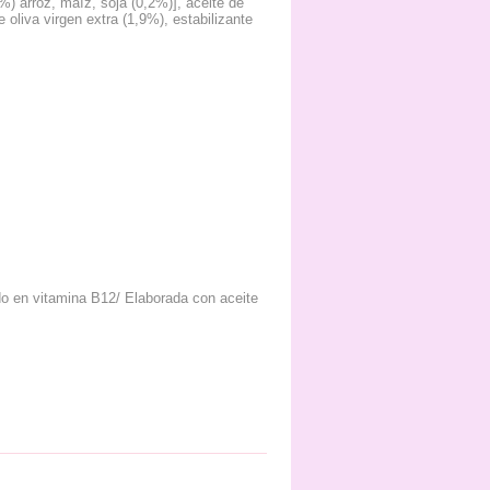
%) arroz, maíz, soja (0,2%)], aceite de
 oliva virgen extra (1,9%), estabilizante
do en vitamina B12/ Elaborada con aceite