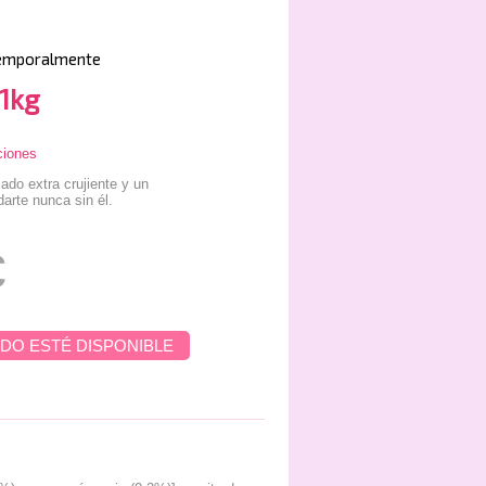
emporalmente
,1kg
ciones
do extra crujiente y un
arte nunca sin él.
€
DO ESTÉ DISPONIBLE