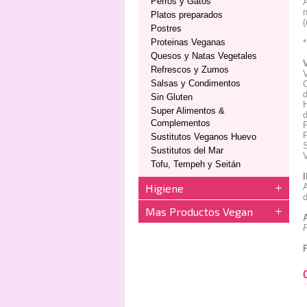
Perros y Gatos
A
n
Platos preparados
(
Postres
Proteinas Veganas
*
Quesos y Natas Vegetales
Refrescos y Zumos
V
Salsas y Condimentos
G
d
Sin Gluten
H
Super Alimentos &
d
Complementos
F
P
Sustitutos Veganos Huevo
S
Sustitutos del Mar
V
Tofu, Tempeh y Seitán
Higiene
A
d
Mas Productos Vegan
P