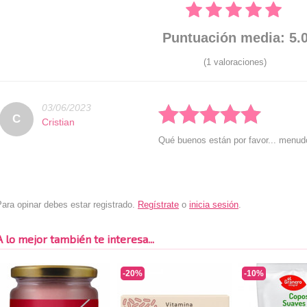
Puntuación media: 5.
(1 valoraciones)
03/06/2023
Rated: 5 stars
C
Cristian
Qué buenos están por favor... menudo
ara opinar debes estar registrado.
Regístrate
o
inicia sesión
.
A lo mejor también te interesa...
-20%
-10%