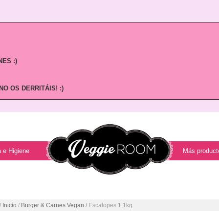
ES :)
O OS DERRITÁIS! :)
 e Higiene
Más product
/
Inicio
/
Burger & Carnes Vegan
/ Escalopes 1,1kg