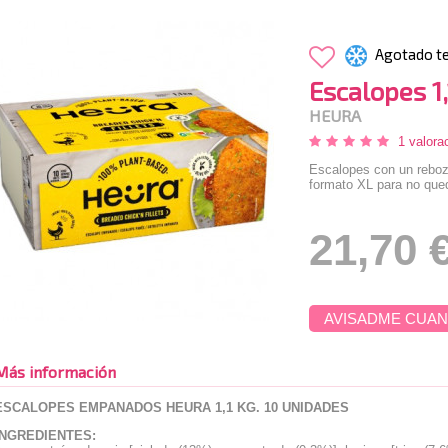
Agotado t
Escalopes 1
HEURA
1 valora
Escalopes con un reboza
formato XL para no qued
21,70 
AVISADME CUAN
Más información
ESCALOPES EMPANADOS HEURA 1,1 KG. 10 UNIDADES
INGREDIENTES: