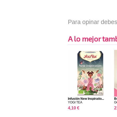
Para opinar debes
A lo mejor tambi
Infusión New Inspiratio...
B
YOGI TEA
G
4,10 €
2