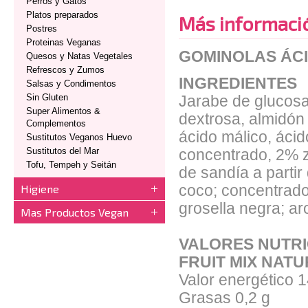
Perros y Gatos
Platos preparados
Más informaci
Postres
Proteinas Veganas
GOMINOLAS ÁCI
Quesos y Natas Vegetales
Refrescos y Zumos
INGREDIENTES
Salsas y Condimentos
Sin Gluten
Jarabe de glucosa
Super Alimentos &
dextrosa, almidón 
Complementos
ácido málico, ácid
Sustitutos Veganos Huevo
Sustitutos del Mar
concentrado, 2% z
Tofu, Tempeh y Seitán
de sandía a parti
Higiene
coco; concentrado 
grosella negra; ar
Mas Productos Vegan
VALORES NUTRI
FRUIT MIX NATU
Valor energético 
Grasas 0,2 g