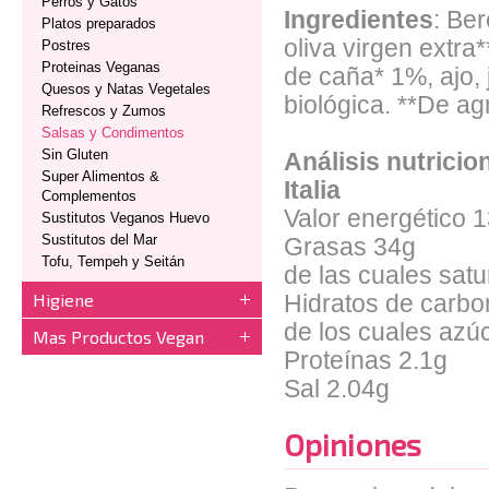
Perros y Gatos
Ingredientes
: Be
Platos preparados
oliva virgen extr
Postres
Proteinas Veganas
de caña* 1%, ajo, 
Quesos y Natas Vegetales
biológica. **De ag
Refrescos y Zumos
Salsas y Condimentos
Sin Gluten
Análisis nutrici
Super Alimentos &
Italia
Complementos
Valor energético
1
Sustitutos Veganos Huevo
Sustitutos del Mar
Grasas
34g
Tofu, Tempeh y Seitán
de las cuales sat
Higiene
Hidratos de carbo
de los cuales azú
Mas Productos Vegan
Proteínas
2.1g
Sal
2.04g
Opiniones