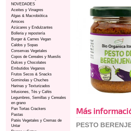
NOVEDADES
Aceites y Vinagres
Algas & Macrobiótica
Arroces
Azúcares y Endulzantes
Bolleria y repostería
Burger & Carnes Vegan
Caldos y Sopas
Conservas Vegetales
Copos de Cereales y Mueslis
Dulces y Chocolates
Embutidos Veganos
Frutos Secos & Snacks
Gominolas y Chuches
Harinas y Texturizados
Infusiones, Tés y Cafés
Legumbres, Semillas y Cereales
en grano
Más informaci
Pan Tortas Crackers
Pastas
Patés Vegetales y Cremas de
PESTO BERENJE
Untar