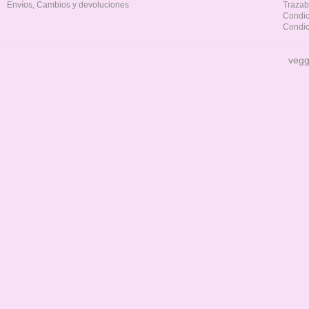
Envíos, Cambios y devoluciones
Trazab
Condic
Condic
vegg