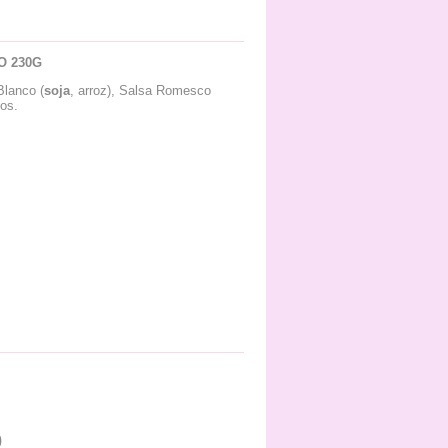
 230G
Blanco (
soja
, arroz), Salsa Romesco
nos.
0