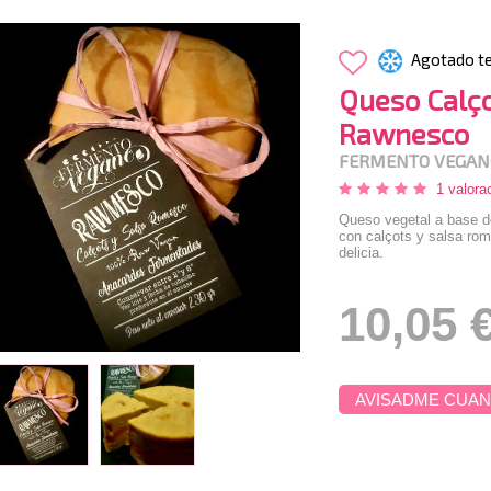
Agotado t
Queso Calç
Rawnesco
FERMENTO VEGAN
1 valora
Queso vegetal a base d
con calçots y salsa ro
delicia.
10,05 
AVISADME CUAN