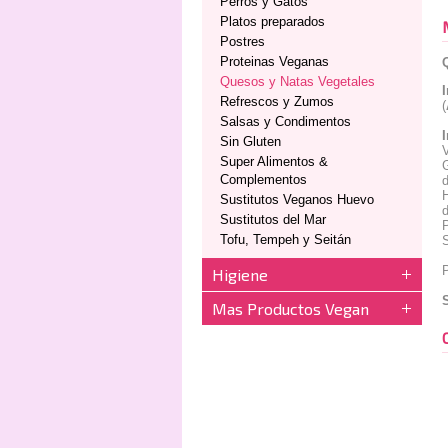
Perros y Gatos
Platos preparados
Postres
Proteinas Veganas
Quesos y Natas Vegetales
Refrescos y Zumos
(
Salsas y Condimentos
Sin Gluten
V
Super Alimentos &
Complementos
d
Sustitutos Veganos Huevo
d
Sustitutos del Mar
P
Tofu, Tempeh y Seitán
Higiene
Mas Productos Vegan