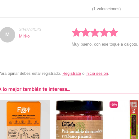
(1 valoraciones)
30/07/2023
Rated: 5 stars
M
Mirko
Muy bueno, con ese toque a calçots.
ara opinar debes estar registrado.
Regístrate
o
inicia sesión
.
A lo mejor también te interesa...
-5%