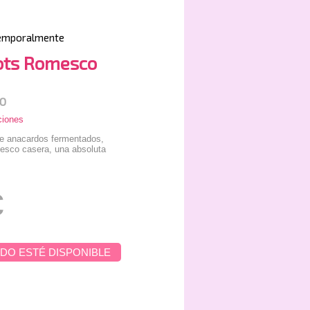
emporalmente
ots Romesco
O
ciones
e anacardos fermentados,
mesco casera, una absoluta
€
DO ESTÉ DISPONIBLE