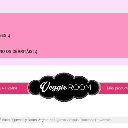
ES :)
O OS DERRITÁIS! :)
 e Higiene
Más product
/
Inicio
/
Quesos y Natas Vegetales
/ Queso Calçots Romesco Rawnesco