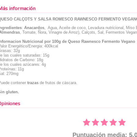
Más información
QUESO CALÇOTS Y SALSA ROMESCO RAWNESCO FERMENTO VEGANO
Ingredientes
:
Anacardos
, Agua, Aceite de coco, Levadura nutricional, Miso 
Almendras
, Tomate, Ñora, Vinagre de Arroz), Calçots, Sal, Fermentos Vega
Informacion Nutricional por 100g de Queso Rawnesco Fermento Vegano
alor Energético/Energia: 400kcal
Grasas: 32g
e las cuales saturadas: 15g
Hidratos de Carbono: 18g
e los cuales azúcares: 4g
roteínas: 11g
Sal: 270mg
Puede contener
trazas
de frutos de cáscara.
Sin gluten.
Opiniones
Puntuación media: 5.