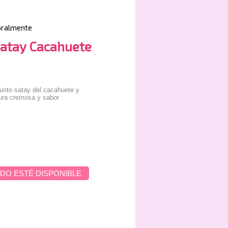
oralmente
Satay Cacahuete
punto satay del cacahuete y
xtura cremosa y sabor
DO ESTÉ DISPONIBLE