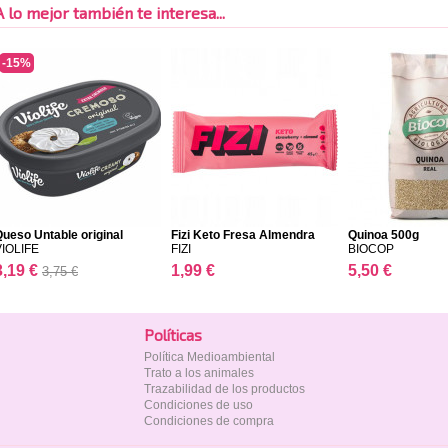
A lo mejor también te interesa...
-15%
ueso Untable original
Fizi Keto Fresa Almendra
Quinoa 500g
VIOLIFE
FIZI
BIOCOP
3,19 €
1,99 €
5,50 €
3,75 €
Polí­ticas
Política Medioambiental
Trato a los animales
Trazabilidad de los productos
Condiciones de uso
Condiciones de compra