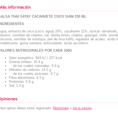
Más información
SALSA THAI SATAY CACAHUETE COCO SIAM 250 ML
INGREDIENTES
gua, extracto de coco (coco, agua) 20%, cacahuete 11%, azúcar, tamarindo, a
ésamo, semillas de cilantro, sal, hierba limón, chalota, galangal, chile, sem
úrcuma, semillas de mostaza, piel de lima kaffir, regulador de acidez: ácido 
stabilizante: goma xantana, antioxidante: ácido ascórbico.
VALORES NUTRICIONALES POR CADA 100G
Valor energético: 943 kJ / 227 kcal
Grasas totales: 16.4 g.
de las cuales saturadas: 5.9 g.
Hidratos de carbono: 14.2 g.
de los cuales azúcares: 9.7 g.
Fibra alimentaria: 4.3 g.
Proteínas: 5.6 g.
Sal: 1.3 g.
Opiniones
ara opinar debes estar registrado.
Regístrate
o
inicia sesión
.