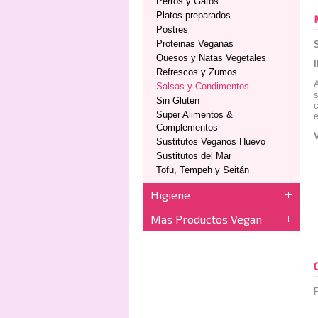
Perros y Gatos
Platos preparados
Postres
Proteinas Veganas
Quesos y Natas Vegetales
Refrescos y Zumos
A
Salsas y Condimentos
s
Sin Gluten
c
Super Alimentos &
e
Complementos
Sustitutos Veganos Huevo
Sustitutos del Mar
Tofu, Tempeh y Seitán
Higiene
Mas Productos Vegan
P