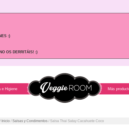
ES :)
O OS DERRITÁIS! :)
 e Higiene
Más product
/
Inicio
/
Salsas y Condimentos
/ Salsa Thai Satay Cacahuete Coco