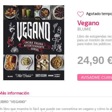
Agotado temp
Vegano
BLUME
Libro de estupendas re
para un montón de mome
para todos los públicos 
24,90 
AVISADME CUAN
Más información
LIBRO "VEGANO"
n libro que muestra lo fácil que puede ser convertirse en vegano y cómo la 