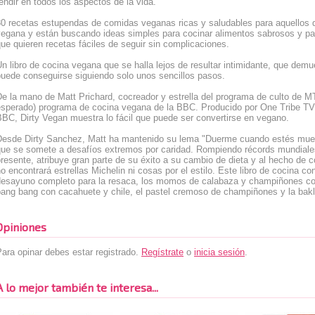
endir en todos los aspectos de la vida.
80 recetas estupendas de comidas veganas ricas y saludables para aquellos q
vegana y están buscando ideas simples para cocinar alimentos sabrosos y p
ue quieren recetas fáciles de seguir sin complicaciones.
n libro de cocina vegana que se halla lejos de resultar intimidante, que dem
puede conseguirse siguiendo solo unos sencillos pasos.
e la mano de Matt Prichard, cocreador y estrella del programa de culto de M
esperado) programa de cocina vegana de la BBC. Producido por One Tribe TV
BC, Dirty Vegan muestra lo fácil que puede ser convertirse en vegano.
Desde Dirty Sanchez, Matt ha mantenido su lema "Duerme cuando estés muerto
que se somete a desafíos extremos por caridad. Rompiendo récords mundiales
resente, atribuye gran parte de su éxito a su cambio de dieta y al hecho de c
o encontrará estrellas Michelin ni cosas por el estilo. Este libro de cocina 
desayuno completo para la resaca, los momos de calabaza y champiñones con 
ang bang con cacahuete y chile, el pastel cremoso de champiñones y la bakl
Opiniones
ara opinar debes estar registrado.
Regístrate
o
inicia sesión
.
A lo mejor también te interesa...