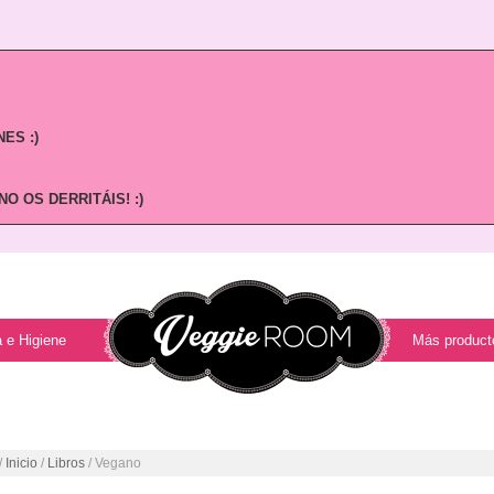
ES :)
O OS DERRITÁIS! :)
 e Higiene
Más product
/
Inicio
/
Libros
/ Vegano