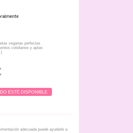
oralmente
cetas veganas perfectas
ntos cotidianos y aptas
:)
€
DO ESTÉ DISPONIBLE
alimentación adecuada puede ayudarle a