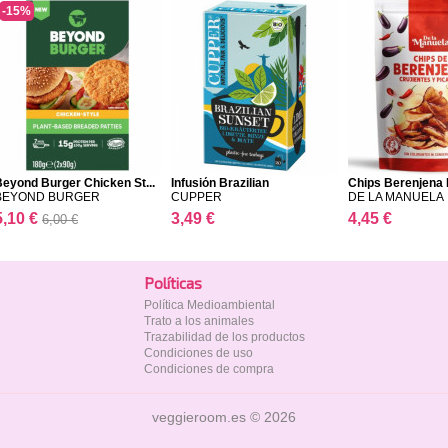
-15%
eyond Burger Chicken St...
Infusión Brazilian
Chips Berenjena 
BEYOND BURGER
CUPPER
DE LA MANUELA
5,10 €
3,49 €
4,45 €
6,00 €
Polí­ticas
Política Medioambiental
Trato a los animales
Trazabilidad de los productos
Condiciones de uso
Condiciones de compra
veggieroom.es © 2026