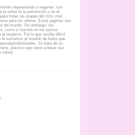
almente vegetarianas o veganas, son
 la salud en la prevención y en el
ra todas las etapas del ciclo vital,
í como para los atletas. Estas páginas son
te del mundo. Sin embargo, los
vo, como sí sucede en los países
al respecto. Por lo que resulta difícil
so le sumamos el montón de bulos que
y pseudoprofesionales. Se trata de un
meno, práctico que viene a llenar ese
s sanos.
0