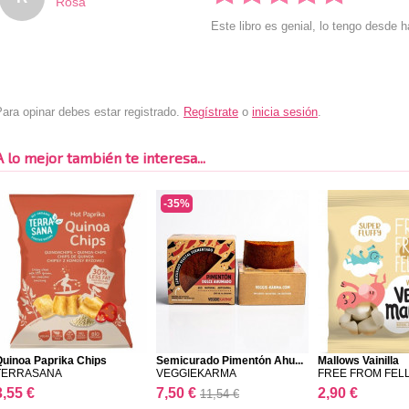
Rosa
Este libro es genial, lo tengo desde 
ara opinar debes estar registrado.
Regístrate
o
inicia sesión
.
A lo mejor también te interesa...
-35%
Quinoa Paprika Chips
Semicurado Pimentón Ahu...
Mallows Vainilla
TERRASANA
VEGGIEKARMA
FREE FROM FEL
3,55 €
7,50 €
2,90 €
11,54 €