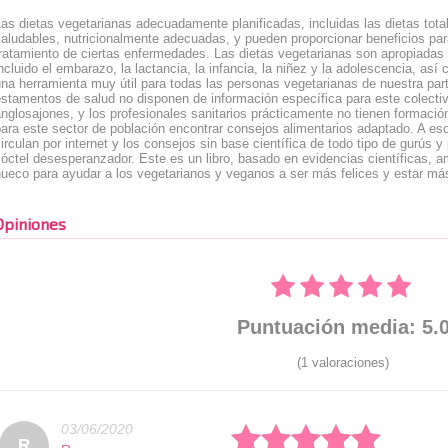
as dietas vegetarianas adecuadamente planificadas, incluidas las dietas tot
aludables, nutricionalmente adecuadas, y pueden proporcionar beneficios para
ratamiento de ciertas enfermedades. Las dietas vegetarianas son apropiadas pa
ncluido el embarazo, la lactancia, la infancia, la niñez y la adolescencia, as
na herramienta muy útil para todas las personas vegetarianas de nuestra par
estamentos de salud no disponen de información específica para este colecti
nglosajones, y los profesionales sanitarios prácticamente no tienen formación 
para este sector de población encontrar consejos alimentarios adaptado. A e
irculan por internet y los consejos sin base científica de todo tipo de gurús 
óctel desesperanzador. Este es un libro, basado en evidencias científicas, a
hueco para ayudar a los vegetarianos y veganos a ser más felices y estar má
Opiniones
Puntuación media: 5.
(1 valoraciones)
03/06/2020
Rated: 5 stars
R