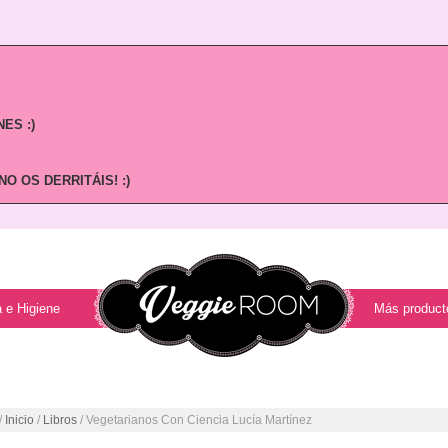
ES :)
O OS DERRITÁIS! :)
 e Higiene
Más product
/
Inicio
/
Libros
/ Vegetarianos Con Ciencia Lucía Martínez