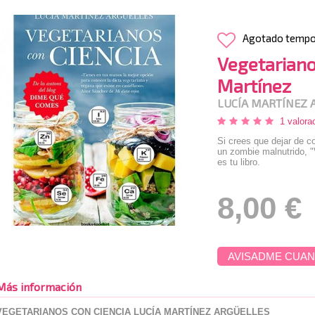
Agotado temp
Vegetariano
Martínez
LUCÍA MARTÍNEZ 
1 valora
Si crees que dejar de c
un zombie malnutrido, "
es tu libro.
8,00 €
AVISADME CUAN
Más información
VEGETARIANOS CON CIENCIA LUCÍA MARTÍNEZ ARGÜELLES