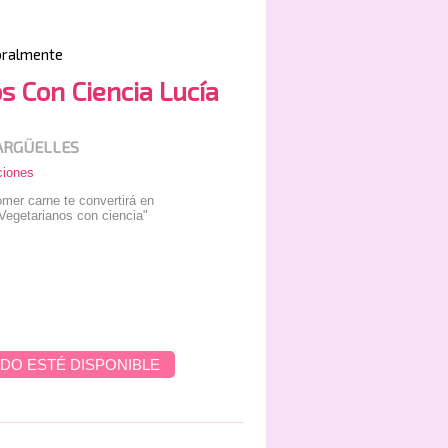
oralmente
s Con Ciencia Lucía
ARGÜELLES
ciones
omer carne te convertirá en
Vegetarianos con ciencia"
DO ESTÉ DISPONIBLE