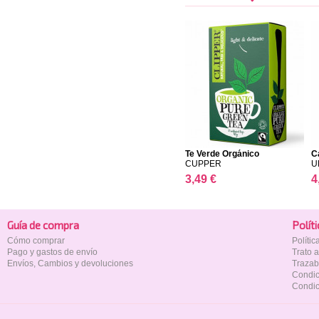
Te Verde Orgánico
C
CUPPER
U
3,49 €
4
Guía de compra
Polí­t
Cómo comprar
Políti
Pago y gastos de envío
Trato 
Envíos, Cambios y devoluciones
Trazab
Condic
Condic