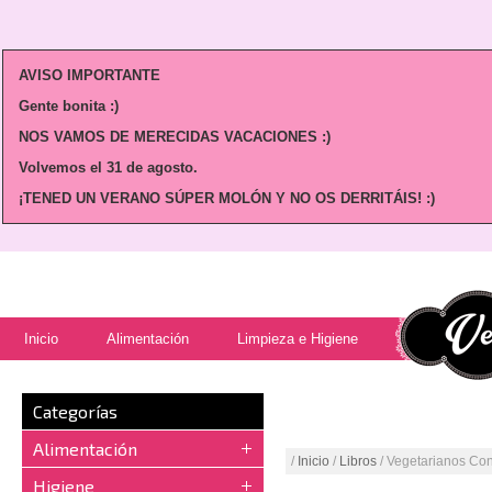
AVISO IMPORTANTE
Gente bonita :)
NOS VAMOS DE MERECIDAS VACACIONES :)
Volvemos
el 31 de agosto.
¡TENED UN VERANO SÚPER MOLÓN Y NO OS DERRITÁIS! :)
Inicio
Alimentación
Limpieza e Higiene
Categorías
Alimentación
/
Inicio
/
Libros
/ Vegetarianos Co
Higiene