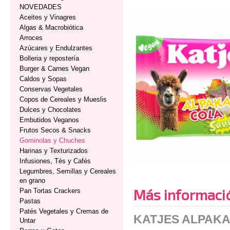
NOVEDADES
Aceites y Vinagres
Algas & Macrobiótica
Arroces
Azúcares y Endulzantes
Bolleria y repostería
Burger & Carnes Vegan
Caldos y Sopas
Conservas Vegetales
Copos de Cereales y Mueslis
Dulces y Chocolates
Embutidos Veganos
Frutos Secos & Snacks
Gominolas y Chuches
Harinas y Texturizados
Infusiones, Tés y Cafés
Legumbres, Semillas y Cereales
en grano
Más informaci
Pan Tortas Crackers
Pastas
Patés Vegetales y Cremas de
KATJES ALPAKA
Untar