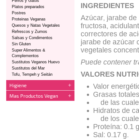
Perros y Gatos
INGREDIENTES
Platos preparados
Postres
Azúcar, jarabe de
Proteinas Veganas
fructosa, acidulant
Quesos y Natas Vegetales
Refrescos y Zumos
correctores de aci
Salsas y Condimentos
jarabe de azúcar 
Sin Gluten
vegetales concent
Super Alimentos &
Complementos
Puede contener tr
Sustitutos Veganos Huevo
Sustitutos del Mar
VALORES NUTRI
Tofu, Tempeh y Seitán
Higiene
Valor energéti
Grasas totales
Mas Productos Vegan
de las cuales
Hidratos de ca
de los cuales
Proteína: 0.1 g
Sal: 0.17 g.