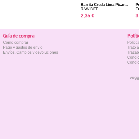
Barrita Cruda Lima Pican...
P
RAW BITE
E
2,35 €
3
Guía de compra
Polí­t
Cómo comprar
Políti
Pago y gastos de envío
Trato 
Envíos, Cambios y devoluciones
Trazab
Condic
Condic
vegg