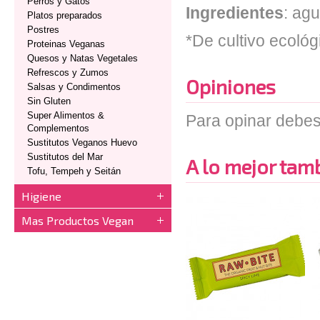
Perros y Gatos
Ingredientes
: agu
Platos preparados
Postres
*De cultivo ecológ
Proteinas Veganas
Quesos y Natas Vegetales
Refrescos y Zumos
Opiniones
Salsas y Condimentos
Sin Gluten
Super Alimentos &
Para opinar debes
Complementos
Sustitutos Veganos Huevo
Sustitutos del Mar
A lo mejor tambi
Tofu, Tempeh y Seitán
Higiene
Mas Productos Vegan