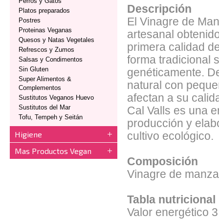
Perros y Gatos
Descripción
Platos preparados
El Vinagre de Manz
Postres
Proteinas Veganas
artesanal obtenid
Quesos y Natas Vegetales
primera calidad de
Refrescos y Zumos
forma tradicional
Salsas y Condimentos
Sin Gluten
genéticamente. D
Super Alimentos &
natural con peque
Complementos
afectan a su calid
Sustitutos Veganos Huevo
Sustitutos del Mar
Cal Valls es una 
Tofu, Tempeh y Seitán
producción y elab
Higiene
cultivo ecológico.
Mas Productos Vegan
Composición
Vinagre de manzan
Tabla nutricional
Valor energético
3