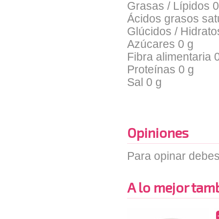
Grasas / Lípidos
0
Ácidos grasos sa
Glúcidos / Hidrat
Azúcares
0 g
Fibra alimentaria
Proteínas
0 g
Sal
0 g
Opiniones
Para opinar debes
A lo mejor tambi