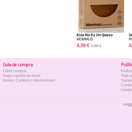
Esto No Es Un Queso
S
Ahum...
MOMMUS
R
4,39 €
4
7,98 €
Guía de compra
Polí­t
Cómo comprar
Políti
Pago y gastos de envío
Trato 
Envíos, Cambios y devoluciones
Trazab
Condic
Condic
vegg