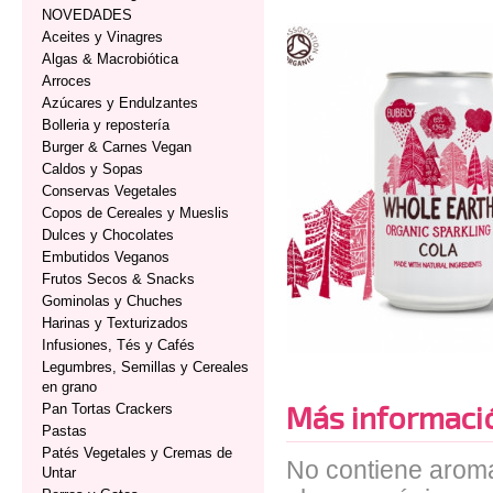
NOVEDADES
Aceites y Vinagres
Algas & Macrobiótica
Arroces
Azúcares y Endulzantes
Bolleria y repostería
Burger & Carnes Vegan
Caldos y Sopas
Conservas Vegetales
Copos de Cereales y Mueslis
Dulces y Chocolates
Embutidos Veganos
Frutos Secos & Snacks
Gominolas y Chuches
Harinas y Texturizados
Infusiones, Tés y Cafés
Legumbres, Semillas y Cereales
en grano
Más informaci
Pan Tortas Crackers
Pastas
Patés Vegetales y Cremas de
No contiene aromas
Untar