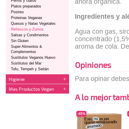
ahora orgánica.
Perros y Gatos
Platos preparados
Postres
Ingredientes y a
Proteinas Veganas
Quesos y Natas Vegetales
Refrescos y Zumos
Agua con gas, sir
Salsas y Condimentos
concentrado (1,5%
Sin Gluten
aroma de cola. De 
Super Alimentos &
Complementos
Sustitutos Veganos Huevo
Opiniones
Sustitutos del Mar
Tofu, Tempeh y Seitán
Para opinar debes
Higiene
Mas Productos Vegan
A lo mejor tambi
-45%