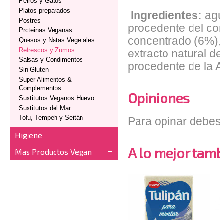
Perros y Gatos
Platos preparados
Ingredientes:
ag
Postres
procedente del co
Proteinas Veganas
concentrado (6%),
Quesos y Natas Vegetales
Refrescos y Zumos
extracto natural de
Salsas y Condimentos
procedente de la A
Sin Gluten
Super Alimentos &
Complementos
Opiniones
Sustitutos Veganos Huevo
Sustitutos del Mar
Tofu, Tempeh y Seitán
Para opinar debes
Higiene
A lo mejor tambi
Mas Productos Vegan