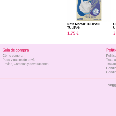
Nata Montar TULIPÁN
C
TULIPÁN
U
1,75 €
3
Guía de compra
Polí­t
Cómo comprar
Políti
Pago y gastos de envío
Trato 
Envíos, Cambios y devoluciones
Trazab
Condic
Condic
vegg