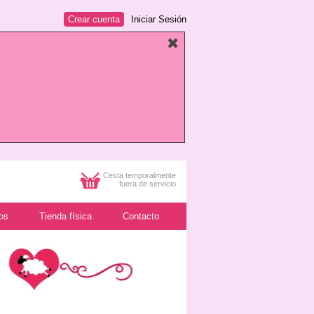
Crear cuenta
Iniciar Sesión
Cesta temporalmente
fuera de servicio
os
Tienda física
Contacto