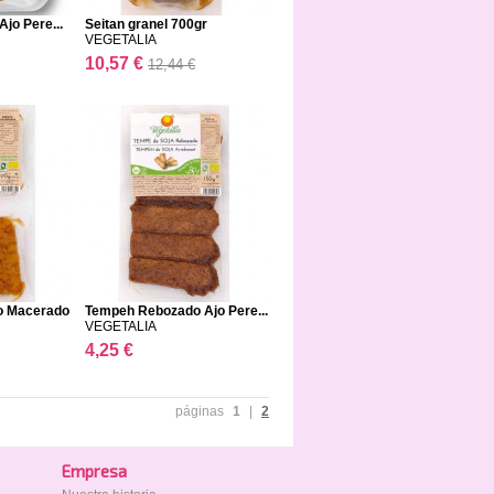
jo Pere...
Seitan granel 700gr
VEGETALIA
10,57 €
12,44 €
o Macerado
Tempeh Rebozado Ajo Pere...
VEGETALIA
4,25 €
páginas
1
|
2
Empresa