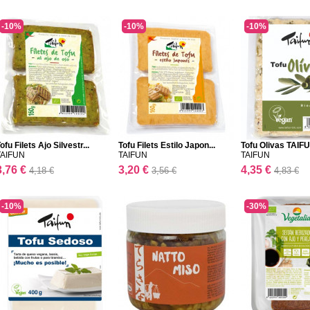
-10%
-10%
-10%
ofu Filets Ajo Silvestr...
Tofu Filets Estilo Japon...
Tofu Olivas TAIF
TAIFUN
TAIFUN
TAIFUN
3,76 €
3,20 €
4,35 €
4,18 €
3,56 €
4,83 €
-10%
-30%