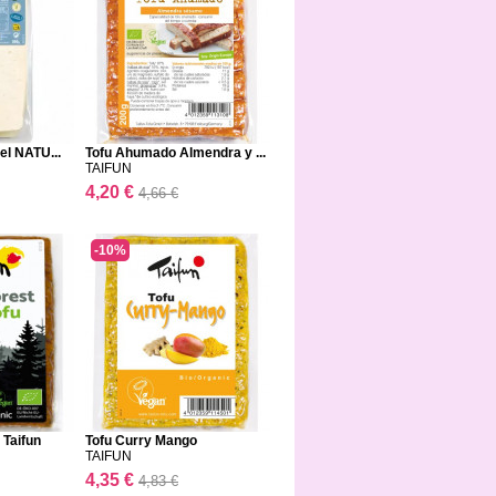
el NATU...
Tofu Ahumado Almendra y ...
TAIFUN
4,20 €
4,66 €
-10%
 Taifun
Tofu Curry Mango
TAIFUN
4,35 €
4,83 €