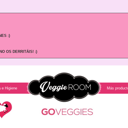
ES :)
O OS DERRITÁIS! :)
 e Higiene
Más product