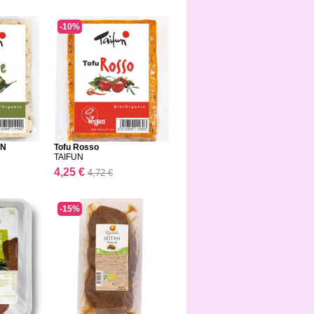
-10%
UN
Tofu Rosso
TAIFUN
4,25 €
4,72 €
-15%