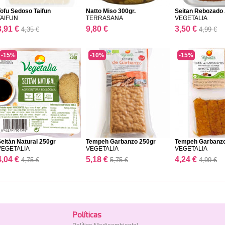
ofu Sedoso Taifun
Natto Miso 300gr.
Seitan Rebozado A
TAIFUN
TERRASANA
VEGETALIA
3,91 €
9,80 €
3,50 €
4,35 €
4,99 €
-15%
-10%
-15%
eitán Natural 250gr
Tempeh Garbanzo 250gr
Tempeh Garbanz
VEGETALIA
VEGETALIA
VEGETALIA
4,04 €
5,18 €
4,24 €
4,75 €
5,75 €
4,99 €
Polí­ticas