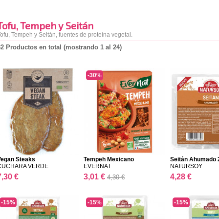
Tofu, Tempeh y Seitán
ofu, Tempeh y Seitán, fuentes de proteína vegetal.
32 Productos en total (mostrando 1 al 24)
-30%
Vegan Steaks
Tempeh Mexicano
Seitán Ahumado 
CUCHARA VERDE
EVERNAT
NATURSOY
7,30 €
3,01 €
4,28 €
4,30 €
-15%
-15%
-15%