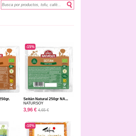
-15%
250gr.
Seitán Natural 250gr NA...
NATURSOY
3,96 €
4,65 €
-10%