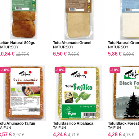
eitán Natural 800gr.
Tofu Ahumado Granel
Tofu Natural Gran
NATU...
NATURSOY
NATURSOY
NATURSOY
10,84 €
6,50 €
5,86 €
12,75 €
7,65 €
6,90 €
-10%
-10%
-10%
Tofu Ahumado Taifun
Tofu Basilico Albahaca
Tofu Black Forest
TAIFUN
TAIFUN
TAIFUN
3,57 €
4,24 €
4,28 €
3,97 €
4,71 €
4,75 €